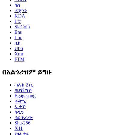
ካስ
ዶጀኮን
KDA
Ltc
SiaCoin
Ens
Lbc
ዚክ
Ubq
Xmr
FTM
በአልጎሪዝም ይግዙ
ብሌክ 2 ቢ
ቺያቪሽሽ
Egagesong
ቀዳሚ
ኢታሽ
ካዲን
ቁርጥራጭ
Sha-256
X11
የዘፈቀደ