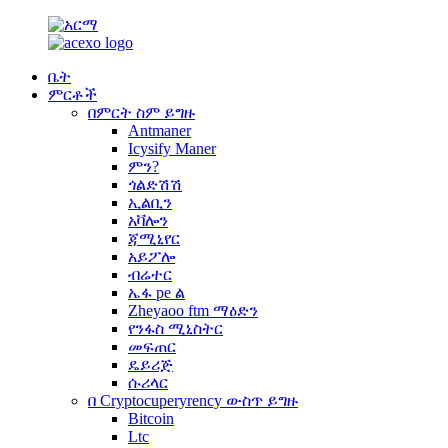
ቤት
ምርቶች
በምርት ስም ይግዙ
Antmaner
Icysify Maner
ምን?
ጎልድሽሽ
ኢልቢን
አቫሎን
ጃሚኒየር
አይፖሎ
ብሬተር
ኤፋ pe ል
Zheyaoo ftm ማዕድን
የንፋስ ሚኒስትር
መፍጠር
ዴይሪጅ
ሱሪላር
በ Cryptocuperyrency ውስጥ ይግዙ
Bitcoin
Ltc