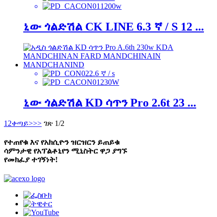
1200w
ኒው ጎልድሽል CK LINE 6.3 ኛ / S 12 ...
2.6 ኛ / s
230W
ኒው ጎልድሽል KD ሳጥን Pro 2.6t 23 ...
1
2
ቀጣይ>
>>
ገጽ 1/2
የተጠየቁ እና የአክሲዮን ዝርዝርን ይጠይቁ
ሳምንታዊ የአፕልቶኒየን ሚኒስትር ዋጋ ያግኙ
የመክፈያ ተገኝነት!