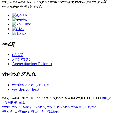
የጥያቄ የተጠየቁ እና የአክሲዮን ዝርዝር ሳምንታዊ የአፕቶኒየስ ማኒኬቶች
የዋጋ ፍቃድ ተገኝነት ያግኙ.
መረጃ
ስለ እኛ
እኛን ያግኙን
Aperextinminer Picicelist
የኩባንያ ፖሊሲ
የዋስትና እና የገ yer ጥበቃ
የመርከብ እና ክፍያ
የቅጂ መብት 2025 © She ንኖን ኤሲክስቶ ኤሌክትሮኒክ CO., LTD.
ጣቢያ
-
AMP ሞባይል
ማገድ ማዳን
,
አስከፊ ማዕድን
,
ማዳን የማዕድን ማውጫ
,
Crypto
ሚኒስትር
,
ማዕድን ማውጣት
,
ሚኒስትር
,