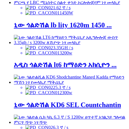
1.62 ኛ / s
1450W
ኒው ጎልድሽል lb lity 1620m 1450 ...
3.35GH / s
3200w
አዲስ ጎልድሽል lt6 ከማዕድን አክሲዮን ...
25.3 ኛ / s
2300w
ኒው ጎልድሽል KD6 SEL Countchantin
6.3 ኛ / s