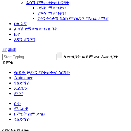
ፈሳሽ የማቀዝቀዝ ስርዓት
ዘይት ማቀዝቀዝ
የውሃ ማቀዝቀዝ
የተንቀሳቃሽ ስልክ የማዕድን ማጠራቀሚያ
ስለ እኛ
ፈሳሽ የማቀዝቀዝ ስርዓት
ዜና
እኛን ያግኙን
English
ለመዝጋት ወይም asc ለመዝጋት
ይምቱ
የዘይት ጅምር ማቀዝቀዣ ስርዓት
Antmaner
ጎልድሽሽ
ኢልቢን
ምን?
ቤት
ምርቶች
በምርት ስም ይግዙ
ጎልድሽሽ
በምርት ስም ይግዙ