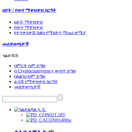
ዘይት / የውሃ ማቀዝቀዝ ስርዓት
ዘይት ማቀዝቀዝ
የውሃ ማቀዝቀዝ
የተንቀሳቃሽ ስልክ የማዕድን ማጠራቀሚያ
መለዋወጫዎች
ጎልድሽሽ
በምርት ስም ይግዙ
በ Cryptocuperyrency ውስጥ ይግዙ
በአልጎሪዝም ይግዙ
ፈሳሽ የማቀዝቀዝ ስርዓት
መለዋወጫዎች
1.18T
400w