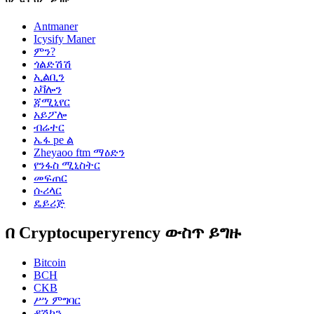
Antmaner
Icysify Maner
ምን?
ጎልድሽሽ
ኢልቢን
አቫሎን
ጃሚኒየር
አይፖሎ
ብሬተር
ኤፋ pe ል
Zheyaoo ftm ማዕድን
የንፋስ ሚኒስትር
መፍጠር
ሱሪላር
ዴይሪጅ
በ Cryptocuperyrency ውስጥ ይግዙ
Bitcoin
BCH
CKB
ሥነ ምግባር
ዳሽኮን