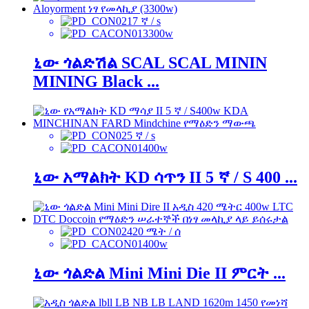
17 ኛ / s
3300w
ኒው ጎልድሽል SCAL SCAL MININ
MINING Black ...
5 ኛ / s
400w
ኒው አማልክት KD ሳጥን II 5 ኛ / S 400 ...
420 ሜት / ሰ
400w
ኒው ጎልድል Mini Mini Die II ምርት ...