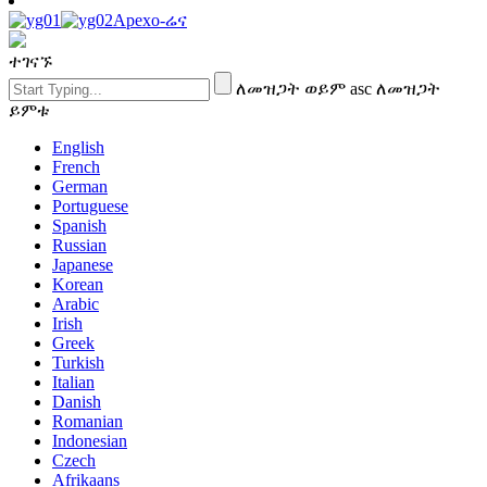
Apexo-ሬና
ተገናኙ
ለመዝጋት ወይም asc ለመዝጋት
ይምቱ
English
French
German
Portuguese
Spanish
Russian
Japanese
Korean
Arabic
Irish
Greek
Turkish
Italian
Danish
Romanian
Indonesian
Czech
Afrikaans