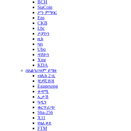
BCH
SiaCoin
ሥነ ምግባር
Ens
CKB
Lbc
ዶጀኮን
ዚክ
ካስ
Ubq
ዳሽኮን
Xmr
KDA
በአልጎሪዝም ይግዙ
ብሌክ 2 ቢ
ቺያቪሽሽ
Egagesong
ቀዳሚ
ኢታሽ
ካዲን
ቁርጥራጭ
Sha-256
X11
የዘፈቀደ
FTM