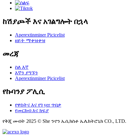
ከሽያጮች እና አገልግሎት በኋላ
Aperextinminer Picicelist
ዘይት ማቀዝቀዝ
መረጃ
ስለ እኛ
እኛን ያግኙን
Aperextinminer Picicelist
የኩባንያ ፖሊሲ
የዋስትና እና የገ yer ጥበቃ
የመርከብ እና ክፍያ
የቅጂ መብት 2025 © She ንኖን ኤሲክስቶ ኤሌክትሮኒክ CO., LTD.