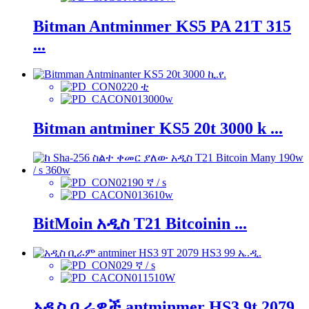
Bitman Antminmer KS5 PA 21T 315
...
20 ቲ
3000w
Bitman antminer KS5 20t 3000 k ...
190 ኛ / s
3610w
BitMoin አዲስ T21 Bitcoinin ...
9 ኛ / s
1510W
አዲስ ቢራዎች antminmer HS3 9t 2079