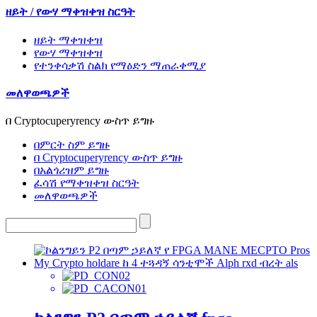
ዘይት / የውሃ ማቀዝቀዝ ስርዓት
ዘይት ማቀዝቀዝ
የውሃ ማቀዝቀዝ
የተንቀሳቃሽ ስልክ የማዕድን ማጠራቀሚያ
መለዋወጫዎች
በ Cryptocuperyrency ውስጥ ይግዙ
በምርት ስም ይግዙ
በ Cryptocuperyrency ውስጥ ይግዙ
በአልጎሪዝም ይግዙ
ፈሳሽ የማቀዝቀዝ ስርዓት
መለዋወጫዎች