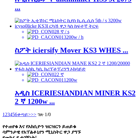
...
8 ኛ / s
3200w / h
ስፖት iciersify Mover KS3 WHES ...
2 ኛ
1200w
አዲስ ICERIESIANDIAN MINER KS2
2 ኛ 1200w ...
1
2
3
4
5
6
ቀጣይ>
>>
ገጽ 1/0
የተጠየቁ እና የአክሲዮን ዝርዝርን ይጠይቁ
ሳምንታዊ የአፕልቶኒየን ሚኒስትር ዋጋ ያግኙ
የመክፈያ ተገኝነት!