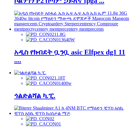
ኮልንግን P2 በጣም ኃይለኛ fpga ...
11.8G
3640W
አዲስ የክብደት ቧንቧ asic Elfpex dg1 11
....
1.18T
400w
ጎልድልሻል ካ.ፒ.