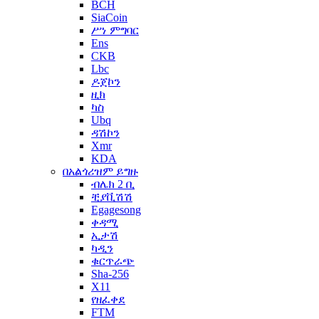
BCH
SiaCoin
ሥነ ምግባር
Ens
CKB
Lbc
ዶጀኮን
ዚክ
ካስ
Ubq
ዳሽኮን
Xmr
KDA
በአልጎሪዝም ይግዙ
ብሌክ 2 ቢ
ቺያቪሽሽ
Egagesong
ቀዳሚ
ኢታሽ
ካዲን
ቁርጥራጭ
Sha-256
X11
የዘፈቀደ
FTM