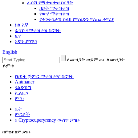
ፈሳሽ የማቀዝቀዝ ስርዓት
ዘይት ማቀዝቀዝ
የውሃ ማቀዝቀዝ
የተንቀሳቃሽ ስልክ የማዕድን ማጠራቀሚያ
ስለ እኛ
ፈሳሽ የማቀዝቀዝ ስርዓት
ዜና
እኛን ያግኙን
English
ለመዝጋት ወይም asc ለመዝጋት
ይምቱ
የዘይት ጅምር ማቀዝቀዣ ስርዓት
Antmaner
ጎልድሽሽ
ኢልቢን
ምን?
ቤት
ምርቶች
በ Cryptocuperyrency ውስጥ ይግዙ
በምርት ስም ይግዙ