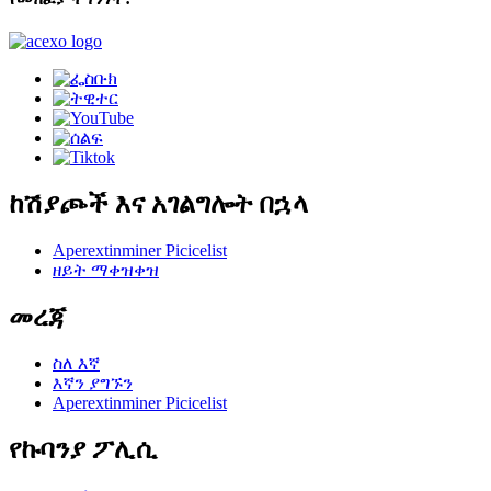
ከሽያጮች እና አገልግሎት በኋላ
Aperextinminer Picicelist
ዘይት ማቀዝቀዝ
መረጃ
ስለ እኛ
እኛን ያግኙን
Aperextinminer Picicelist
የኩባንያ ፖሊሲ