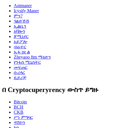
Antmaner
Icysify Maner
ምን?
ጎልድሽሽ
ኢልቢን
አቫሎን
ጃሚኒየር
አይፖሎ
ብሬተር
ኤፋ pe ል
Zheyaoo ftm ማዕድን
የንፋስ ሚኒስትር
መፍጠር
ሱሪላር
ዴይሪጅ
በ Cryptocuperyrency ውስጥ ይግዙ
Bitcoin
BCH
CKB
ሥነ ምግባር
ዳሽኮን
ካስ