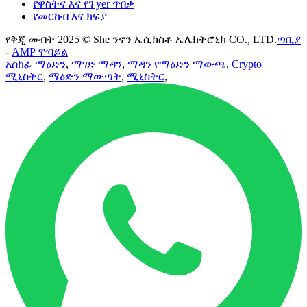
የዋስትና እና የገ yer ጥበቃ
የመርከብ እና ክፍያ
የቅጂ መብት 2025 © She ንኖን ኤሲክስቶ ኤሌክትሮኒክ CO., LTD.
ጣቢያ
-
AMP ሞባይል
አስከፊ ማዕድን
,
ማገድ ማዳን
,
ማዳን የማዕድን ማውጫ
,
Crypto
ሚኒስትር
,
ማዕድን ማውጣት
,
ሚኒስትር
,