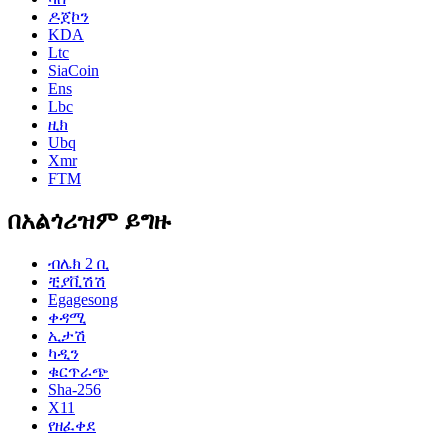
ዶጀኮን
KDA
Ltc
SiaCoin
Ens
Lbc
ዚክ
Ubq
Xmr
FTM
በአልጎሪዝም ይግዙ
ብሌክ 2 ቢ
ቺያቪሽሽ
Egagesong
ቀዳሚ
ኢታሽ
ካዲን
ቁርጥራጭ
Sha-256
X11
የዘፈቀደ