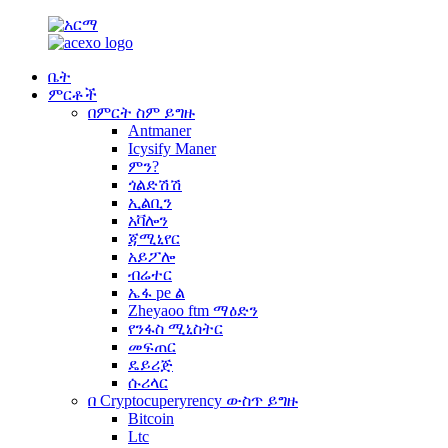
ቤት
ምርቶች
በምርት ስም ይግዙ
Antmaner
Icysify Maner
ምን?
ጎልድሽሽ
ኢልቢን
አቫሎን
ጃሚኒየር
አይፖሎ
ብሬተር
ኤፋ pe ል
Zheyaoo ftm ማዕድን
የንፋስ ሚኒስትር
መፍጠር
ዴይሪጅ
ሱሪላር
በ Cryptocuperyrency ውስጥ ይግዙ
Bitcoin
Ltc