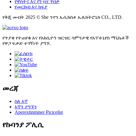
የዋስትና እና የገ yer ጥበቃ
የመርከብ እና ክፍያ
የቅጂ መብት 2025 © She ንኖን ኤሲክስቶ ኤሌክትሮኒክ CO., LTD.
የጥያቄ የተጠየቁ እና የአክሲዮን ዝርዝር ሳምንታዊ የአፕቶኒየስ ማኒኬቶች
የዋጋ ፍቃድ ተገኝነት ያግኙ.
መረጃ
ስለ እኛ
እኛን ያግኙን
Aperextinminer Picicelist
የኩባንያ ፖሊሲ