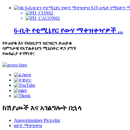
6-ቢት የቲሚኒየር የውሃ ማቀዝቀዣዎች ...
የተጠየቁ እና የአክሲዮን ዝርዝርን ይጠይቁ
ሳምንታዊ የአፕልቶኒየን ሚኒስትር ዋጋ ያግኙ
የመክፈያ ተገኝነት!
ከሽያጮች እና አገልግሎት በኋላ
Aperextinminer Picicelist
ዘይት ማቀዝቀዝ