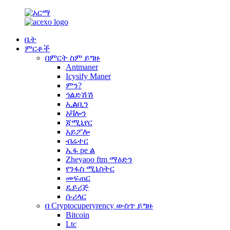
ቤት
ምርቶች
በምርት ስም ይግዙ
Antmaner
Icysify Maner
ምን?
ጎልድሽሽ
ኢልቢን
አቫሎን
ጃሚኒየር
አይፖሎ
ብሬተር
ኤፋ pe ል
Zheyaoo ftm ማዕድን
የንፋስ ሚኒስትር
መፍጠር
ዴይሪጅ
ሱሪላር
በ Cryptocuperyrency ውስጥ ይግዙ
Bitcoin
Ltc