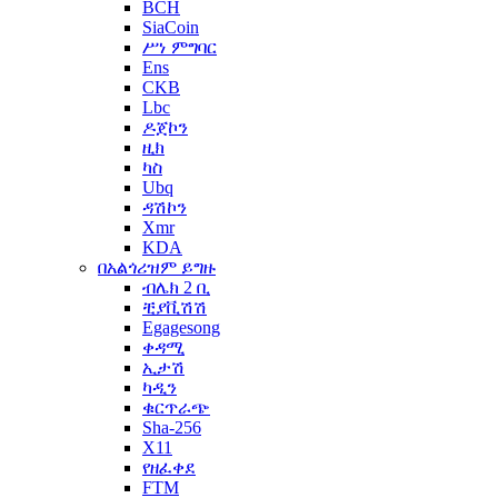
BCH
SiaCoin
ሥነ ምግባር
Ens
CKB
Lbc
ዶጀኮን
ዚክ
ካስ
Ubq
ዳሽኮን
Xmr
KDA
በአልጎሪዝም ይግዙ
ብሌክ 2 ቢ
ቺያቪሽሽ
Egagesong
ቀዳሚ
ኢታሽ
ካዲን
ቁርጥራጭ
Sha-256
X11
የዘፈቀደ
FTM