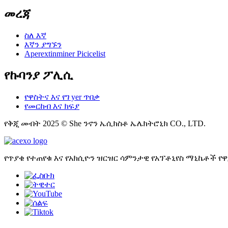
መረጃ
ስለ እኛ
እኛን ያግኙን
Aperextinminer Picicelist
የኩባንያ ፖሊሲ
የዋስትና እና የገ yer ጥበቃ
የመርከብ እና ክፍያ
የቅጂ መብት 2025 © She ንኖን ኤሲክስቶ ኤሌክትሮኒክ CO., LTD.
የጥያቄ የተጠየቁ እና የአክሲዮን ዝርዝር ሳምንታዊ የአፕቶኒየስ ማኒኬቶች የዋ