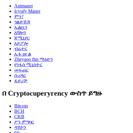
Antmaner
Icysify Maner
ምን?
ጎልድሽሽ
ኢልቢን
አቫሎን
ጃሚኒየር
አይፖሎ
ብሬተር
ኤፋ pe ል
Zheyaoo ftm ማዕድን
የንፋስ ሚኒስትር
መፍጠር
ሱሪላር
ዴይሪጅ
በ Cryptocuperyrency ውስጥ ይግዙ
Bitcoin
BCH
CKB
ሥነ ምግባር
ዳሽኮን
ካስ