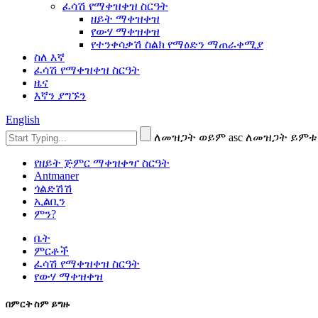
ፈሳሽ የማቀዝቀዝ ስርዓት
ዘይት ማቀዝቀዝ
የውሃ ማቀዝቀዝ
የተንቀሳቃሽ ስልክ የማዕድን ማጠራቀሚያ
ስለ እኛ
ፈሳሽ የማቀዝቀዝ ስርዓት
ዜና
እኛን ያግኙን
English
ለመዝጋት ወይም asc ለመዝጋት ይምቱ
የዘይት ጅምር ማቀዝቀዣ ስርዓት
Antmaner
ጎልድሽሽ
ኢልቢን
ምን?
ቤት
ምርቶች
ፈሳሽ የማቀዝቀዝ ስርዓት
የውሃ ማቀዝቀዝ
በምርት ስም ይግዙ