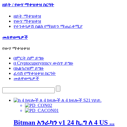
ዘይት / የውሃ ማቀዝቀዝ ስርዓት
ዘይት ማቀዝቀዝ
የውሃ ማቀዝቀዝ
የተንቀሳቃሽ ስልክ የማዕድን ማጠራቀሚያ
መለዋወጫዎች
የውሃ ማቀዝቀዝ
በምርት ስም ይግዙ
በ Cryptocuperyrency ውስጥ ይግዙ
በአልጎሪዝም ይግዙ
ፈሳሽ የማቀዝቀዝ ስርዓት
መለዋወጫዎች
Bitman አንራካን v1 24 ኪ.ግ ለ 4 US ...