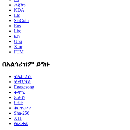
ዶጀኮን
KDA
Ltc
SiaCoin
Ens
Lbc
ዚክ
Ubq
Xmr
FTM
በአልጎሪዝም ይግዙ
ብሌክ 2 ቢ
ቺያቪሽሽ
Egagesong
ቀዳሚ
ኢታሽ
ካዲን
ቁርጥራጭ
Sha-256
X11
የዘፈቀደ