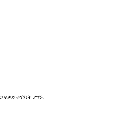
ጋ ፍቃድ ተገኝነት ያግኙ.