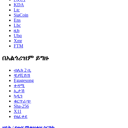
KDA
Ltc
SiaCoin
Ens
Lbc
ዚክ
Ubq
Xmr
FTM
በአልጎሪዝም ይግዙ
ብሌክ 2 ቢ
ቺያቪሽሽ
Egagesong
ቀዳሚ
ኢታሽ
ካዲን
ቁርጥራጭ
Sha-256
X11
የዘፈቀደ
ዘይት / የውሃ ማቀዝቀዝ ስርዓት