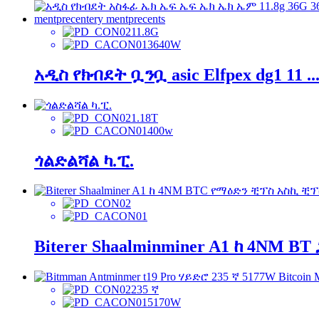
11.8G
3640W
አዲስ የክብደት ቧንቧ asic Elfpex dg1 11 ...
1.18T
400w
ጎልድልሻል ካ.ፒ.
Biterer Shaalminminer A1 ከ 4NM BT ጋ
235 ኛ
5170W