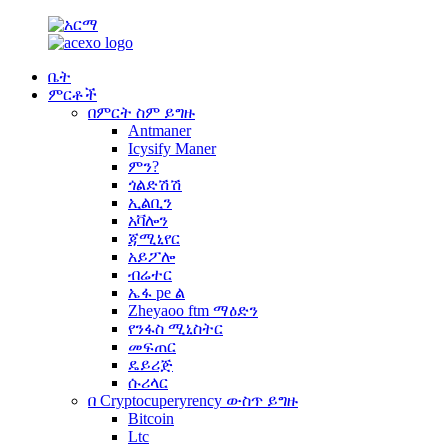
ቤት
ምርቶች
በምርት ስም ይግዙ
Antmaner
Icysify Maner
ምን?
ጎልድሽሽ
ኢልቢን
አቫሎን
ጃሚኒየር
አይፖሎ
ብሬተር
ኤፋ pe ል
Zheyaoo ftm ማዕድን
የንፋስ ሚኒስትር
መፍጠር
ዴይሪጅ
ሱሪላር
በ Cryptocuperyrency ውስጥ ይግዙ
Bitcoin
Ltc