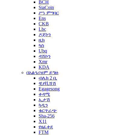
BCH
SiaCoin
ሥነ ምግባር
Ens
CKB
Lbc
ዶጀኮን
ዚክ
ካስ
Ubq
ዳሽኮን
Xmr
KDA
በአልጎሪዝም ይግዙ
ብሌክ 2 ቢ
ቺያቪሽሽ
Egagesong
ቀዳሚ
ኢታሽ
ካዲን
ቁርጥራጭ
Sha-256
X11
የዘፈቀደ
FTM