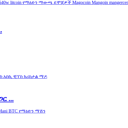
.
ር ...