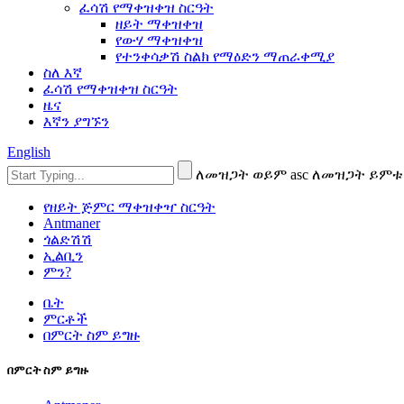
ፈሳሽ የማቀዝቀዝ ስርዓት
ዘይት ማቀዝቀዝ
የውሃ ማቀዝቀዝ
የተንቀሳቃሽ ስልክ የማዕድን ማጠራቀሚያ
ስለ እኛ
ፈሳሽ የማቀዝቀዝ ስርዓት
ዜና
እኛን ያግኙን
English
ለመዝጋት ወይም asc ለመዝጋት ይምቱ
የዘይት ጅምር ማቀዝቀዣ ስርዓት
Antmaner
ጎልድሽሽ
ኢልቢን
ምን?
ቤት
ምርቶች
በምርት ስም ይግዙ
በምርት ስም ይግዙ