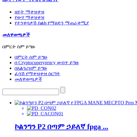
ዘይት ማቀዝቀዝ
የውሃ ማቀዝቀዝ
የተንቀሳቃሽ ስልክ የማዕድን ማጠራቀሚያ
መለዋወጫዎች
በምርት ስም ይግዙ
በምርት ስም ይግዙ
በ Cryptocuperyrency ውስጥ ይግዙ
በአልጎሪዝም ይግዙ
ፈሳሽ የማቀዝቀዝ ስርዓት
መለዋወጫዎች
ኮልንግን P2 በጣም ኃይለኛ fpga ...