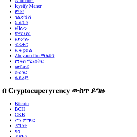
Antmaner
Icysify Maner
ምን?
ጎልድሽሽ
ኢልቢን
አቫሎን
ጃሚኒየር
አይፖሎ
ብሬተር
ኤፋ pe ል
Zheyaoo ftm ማዕድን
የንፋስ ሚኒስትር
መፍጠር
ሱሪላር
ዴይሪጅ
በ Cryptocuperyrency ውስጥ ይግዙ
Bitcoin
BCH
CKB
ሥነ ምግባር
ዳሽኮን
ካስ
ዶጀኮን