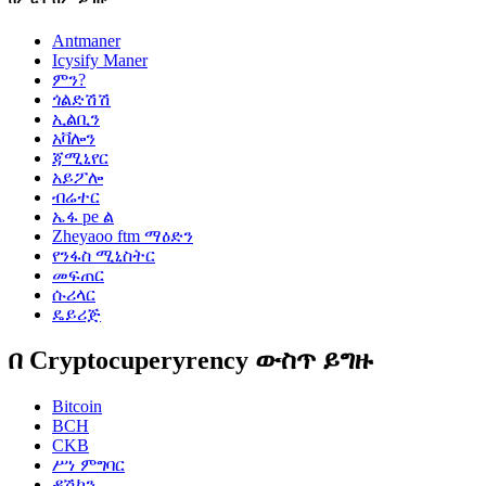
Antmaner
Icysify Maner
ምን?
ጎልድሽሽ
ኢልቢን
አቫሎን
ጃሚኒየር
አይፖሎ
ብሬተር
ኤፋ pe ል
Zheyaoo ftm ማዕድን
የንፋስ ሚኒስትር
መፍጠር
ሱሪላር
ዴይሪጅ
በ Cryptocuperyrency ውስጥ ይግዙ
Bitcoin
BCH
CKB
ሥነ ምግባር
ዳሽኮን