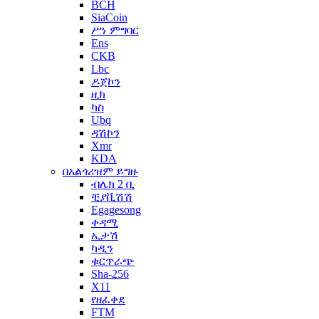
BCH
SiaCoin
ሥነ ምግባር
Ens
CKB
Lbc
ዶጀኮን
ዚክ
ካስ
Ubq
ዳሽኮን
Xmr
KDA
በአልጎሪዝም ይግዙ
ብሌክ 2 ቢ
ቺያቪሽሽ
Egagesong
ቀዳሚ
ኢታሽ
ካዲን
ቁርጥራጭ
Sha-256
X11
የዘፈቀደ
FTM