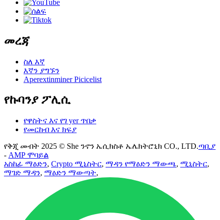
መረጃ
ስለ እኛ
እኛን ያግኙን
Aperextinminer Picicelist
የኩባንያ ፖሊሲ
የዋስትና እና የገ yer ጥበቃ
የመርከብ እና ክፍያ
የቅጂ መብት 2025 © She ንኖን ኤሲክስቶ ኤሌክትሮኒክ CO., LTD.
ጣቢያ
-
AMP ሞባይል
አስከፊ ማዕድን
,
Crypto ሚኒስትር
,
ማዳን የማዕድን ማውጫ
,
ሚኒስትር
,
ማገድ ማዳን
,
ማዕድን ማውጣት
,