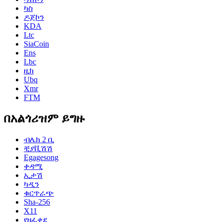
ካስ
ዶጀኮን
KDA
Ltc
SiaCoin
Ens
Lbc
ዚክ
Ubq
Xmr
FTM
በአልጎሪዝም ይግዙ
ብሌክ 2 ቢ
ቺያቪሽሽ
Egagesong
ቀዳሚ
ኢታሽ
ካዲን
ቁርጥራጭ
Sha-256
X11
የዘፈቀደ