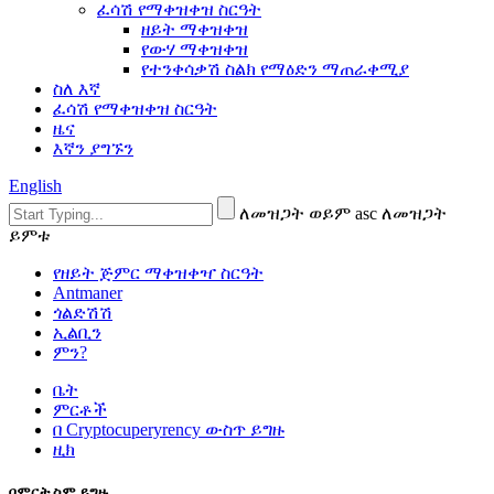
ፈሳሽ የማቀዝቀዝ ስርዓት
ዘይት ማቀዝቀዝ
የውሃ ማቀዝቀዝ
የተንቀሳቃሽ ስልክ የማዕድን ማጠራቀሚያ
ስለ እኛ
ፈሳሽ የማቀዝቀዝ ስርዓት
ዜና
እኛን ያግኙን
English
ለመዝጋት ወይም asc ለመዝጋት
ይምቱ
የዘይት ጅምር ማቀዝቀዣ ስርዓት
Antmaner
ጎልድሽሽ
ኢልቢን
ምን?
ቤት
ምርቶች
በ Cryptocuperyrency ውስጥ ይግዙ
ዚክ
በምርት ስም ይግዙ