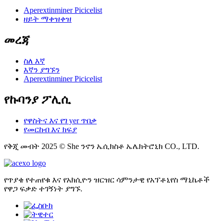
Aperextinminer Picicelist
ዘይት ማቀዝቀዝ
መረጃ
ስለ እኛ
እኛን ያግኙን
Aperextinminer Picicelist
የኩባንያ ፖሊሲ
የዋስትና እና የገ yer ጥበቃ
የመርከብ እና ክፍያ
የቅጂ መብት 2025 © She ንኖን ኤሲክስቶ ኤሌክትሮኒክ CO., LTD.
የጥያቄ የተጠየቁ እና የአክሲዮን ዝርዝር ሳምንታዊ የአፕቶኒየስ ማኒኬቶች
የዋጋ ፍቃድ ተገኝነት ያግኙ.