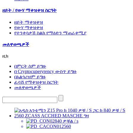
ዘይት / የውሃ ማቀዝቀዝ ስርዓት
ዘይት ማቀዝቀዝ
የውሃ ማቀዝቀዝ
የተንቀሳቃሽ ስልክ የማዕድን ማጠራቀሚያ
መለዋወጫዎች
ዚክ
በምርት ስም ይግዙ
በ Cryptocuperyrency ውስጥ ይግዙ
በአልጎሪዝም ይግዙ
ፈሳሽ የማቀዝቀዝ ስርዓት
መለዋወጫዎች
840 ዎቹል / s
2560