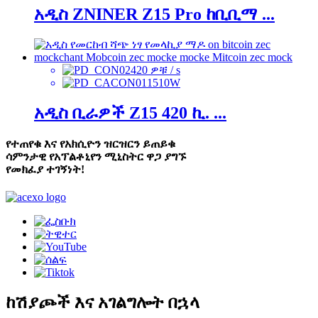
አዲስ ZNINER Z15 Pro ከቢቢማ ...
420 ዎቹ / s
1510W
አዲስ ቢራዎች Z15 420 ኪ. ...
የተጠየቁ እና የአክሲዮን ዝርዝርን ይጠይቁ
ሳምንታዊ የአፕልቶኒየን ሚኒስትር ዋጋ ያግኙ
የመክፈያ ተገኝነት!
ከሽያጮች እና አገልግሎት በኋላ