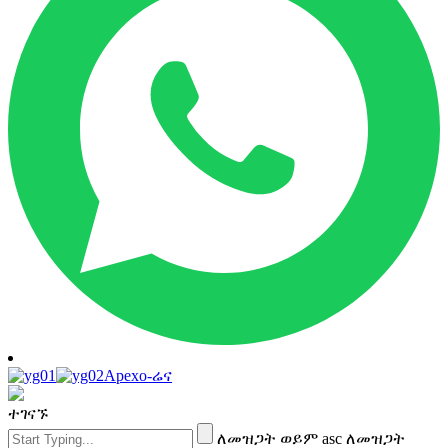
Apexo-ሬና
ተገናኙ
ለመዝጋት ወይም asc ለመዝጋት