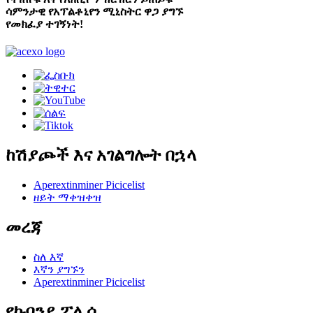
ሳምንታዊ የአፕልቶኒየን ሚኒስትር ዋጋ ያግኙ
የመክፈያ ተገኝነት!
ከሽያጮች እና አገልግሎት በኋላ
Aperextinminer Picicelist
ዘይት ማቀዝቀዝ
መረጃ
ስለ እኛ
እኛን ያግኙን
Aperextinminer Picicelist
የኩባንያ ፖሊሲ