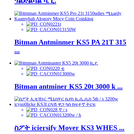
ጎልድልሻል ካ.ፒ.
21t
3150W
Bitman Antminmer KS5 PA 21T 315
...
20 ቲ
3000w
Bitman antminer KS5 20t 3000 k ...
8 ኛ / s
3200w / h
ስፖት iciersify Mover KS3 WHES ...