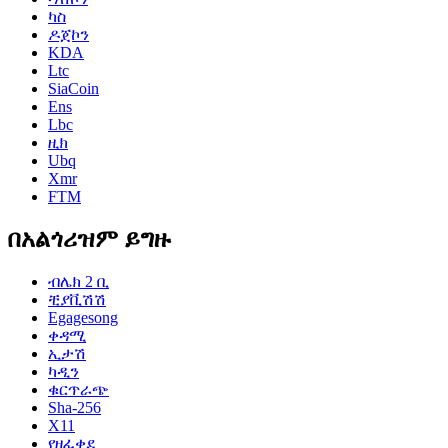
ካስ
ዶጀኮን
KDA
Ltc
SiaCoin
Ens
Lbc
ዚክ
Ubq
Xmr
FTM
በአልጎሪዝም ይግዙ
ብሌክ 2 ቢ
ቺያቪሽሽ
Egagesong
ቀዳሚ
ኢታሽ
ካዲን
ቁርጥራጭ
Sha-256
X11
የዘፈቀደ