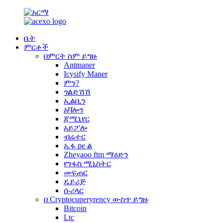
ቤት
ምርቶች
በምርት ስም ይግዙ
Antmaner
Icysify Maner
ምን?
ጎልድሽሽ
ኢልቢን
አቫሎን
ጃሚኒየር
አይፖሎ
ብሬተር
ኤፋ pe ል
Zheyaoo ftm ማዕድን
የንፋስ ሚኒስትር
መፍጠር
ዴይሪጅ
ሱሪላር
በ Cryptocuperyrency ውስጥ ይግዙ
Bitcoin
Ltc