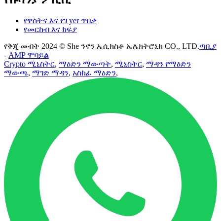
የዋስትና እና የገ yer ጥበቃ
የመርከብ እና ክፍያ
የቅጂ መብት 2024 © She ንኖን ኤሲክስቶ ኤሌክትሮኒክ CO., LTD.
ጣቢያ
-
AMP ሞባይል
Crypto ሚኒስትር
,
ማዕድን ማውጣት
,
ሚኒስትር
,
ማዳን የማዕድን
ማውጫ
,
ማገድ ማዳን
,
አስከፊ ማዕድን
,