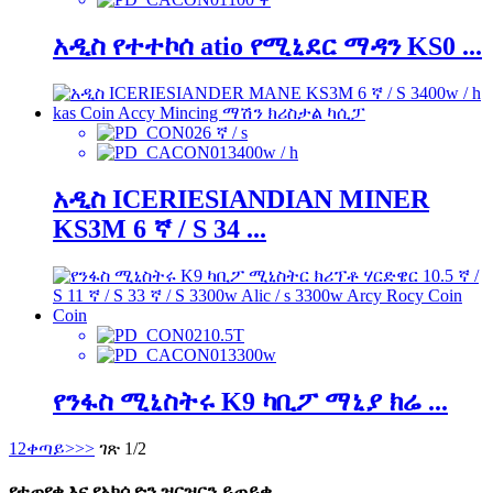
አዲስ የተተኮሰ atio የሚኒደር ማዳን KS0 ...
6 ኛ / s
3400w / h
አዲስ ICERIESIANDIAN MINER
KS3M 6 ኛ / S 34 ...
10.5T
3300w
የንፋስ ሚኒስትሩ K9 ካቢፖ ማኒያ ክሬ ...
1
2
ቀጣይ>
>>
ገጽ 1/2
የተጠየቁ እና የአክሲዮን ዝርዝርን ይጠይቁ