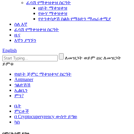
ፈሳሽ የማቀዝቀዝ ስርዓት
ዘይት ማቀዝቀዝ
የውሃ ማቀዝቀዝ
የተንቀሳቃሽ ስልክ የማዕድን ማጠራቀሚያ
ስለ እኛ
ፈሳሽ የማቀዝቀዝ ስርዓት
ዜና
እኛን ያግኙን
English
ለመዝጋት ወይም asc ለመዝጋት
ይምቱ
የዘይት ጅምር ማቀዝቀዣ ስርዓት
Antmaner
ጎልድሽሽ
ኢልቢን
ምን?
ቤት
ምርቶች
በ Cryptocuperyrency ውስጥ ይግዙ
ካስ
በምርት ስም ይግዙ