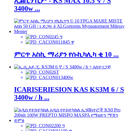
ኢልቢን ቢም - KS MAX 10.5 ኛ / S
3400w ...
45 ግ
1845 ዋ
ምርጥ አስኪ ማሪያን የሱኪካሊካ ቂ 10 ...
6T
3400w
ICARISERIESION KAS KS3M 6 / S
3400w / h ...
200 ግ
100 ዋ