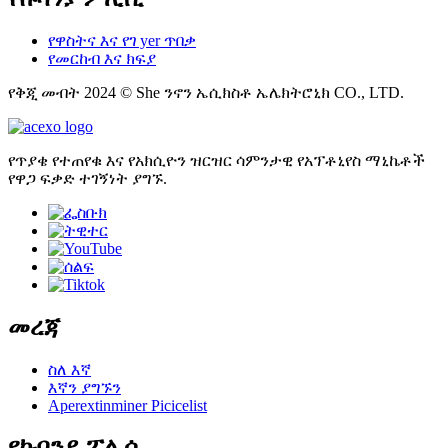
የዋስትና እና የገ yer ጥበቃ
የመርከብ እና ክፍያ
የቅጂ መብት 2024 © She ንኖን ኤሲክስቶ ኤሌክትሮኒክ CO., LTD.
የጥያቄ የተጠየቁ እና የአክሲዮን ዝርዝር ሳምንታዊ የአፕቶኒየስ ማኒኬቶች
የዋጋ ፍቃድ ተገኝነት ያግኙ.
መረጃ
ስለ እኛ
እኛን ያግኙን
Aperextinminer Picicelist
የኩባንያ ፖሊሲ