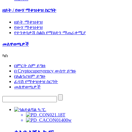
ዘይት / የውሃ ማቀዝቀዝ ስርዓት
ዘይት ማቀዝቀዝ
የውሃ ማቀዝቀዝ
የተንቀሳቃሽ ስልክ የማዕድን ማጠራቀሚያ
መለዋወጫዎች
ካስ
በምርት ስም ይግዙ
በ Cryptocuperyrency ውስጥ ይግዙ
በአልጎሪዝም ይግዙ
ፈሳሽ የማቀዝቀዝ ስርዓት
መለዋወጫዎች
1.18T
400w