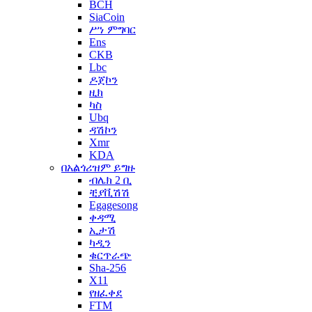
BCH
SiaCoin
ሥነ ምግባር
Ens
CKB
Lbc
ዶጀኮን
ዚክ
ካስ
Ubq
ዳሽኮን
Xmr
KDA
በአልጎሪዝም ይግዙ
ብሌክ 2 ቢ
ቺያቪሽሽ
Egagesong
ቀዳሚ
ኢታሽ
ካዲን
ቁርጥራጭ
Sha-256
X11
የዘፈቀደ
FTM