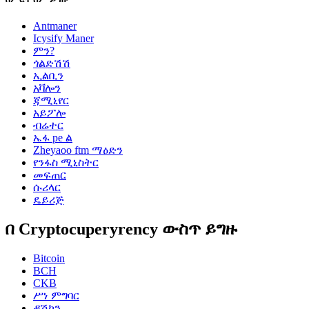
Antmaner
Icysify Maner
ምን?
ጎልድሽሽ
ኢልቢን
አቫሎን
ጃሚኒየር
አይፖሎ
ብሬተር
ኤፋ pe ል
Zheyaoo ftm ማዕድን
የንፋስ ሚኒስትር
መፍጠር
ሱሪላር
ዴይሪጅ
በ Cryptocuperyrency ውስጥ ይግዙ
Bitcoin
BCH
CKB
ሥነ ምግባር
ዳሽኮን