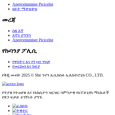
Aperextinminer Picicelist
ዘይት ማቀዝቀዝ
መረጃ
ስለ እኛ
እኛን ያግኙን
Aperextinminer Picicelist
የኩባንያ ፖሊሲ
የዋስትና እና የገ yer ጥበቃ
የመርከብ እና ክፍያ
የቅጂ መብት 2025 © She ንኖን ኤሲክስቶ ኤሌክትሮኒክ CO., LTD.
የጥያቄ የተጠየቁ እና የአክሲዮን ዝርዝር ሳምንታዊ የአፕቶኒየስ ማኒኬቶች
የዋጋ ፍቃድ ተገኝነት ያግኙ.