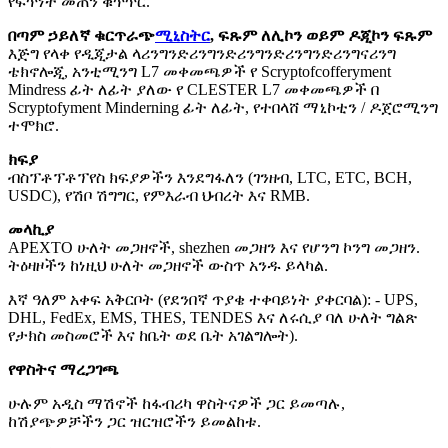
የፍጥነት መጠን ቁጥጥር.
በጣም ኃይለኛ ቁርጥራጭ
ሚኒስትር
, ፍጹም ለሊኮን ወይም ዶጂኮን ፍጹም
እጅግ የላቀ የዲጂታል ላሪንግንድሪንግንድሪንግንድሪንግንድሪንግናሪንግ
ቴክኖሎጂ, አንቲሚንግ L7 መቀመጫዎች የ Scryptofcofferyment
Mindress ፊት ለፊት ያለው የ CLESTER L7 መቀመጫዎች በ
Scryptofyment Minderning ፊት ለፊት, የተበላሸ ማኒኮቲን / ዶጀሮሚንግ
ተሞክሮ.
ክፍያ
ብስፕቶፕቶፕየስ ክፍያዎችን እንደግፋለን (ገንዘብ, LTC, ETC, BCH,
USDC), የሽቦ ሽግግር, የምእራብ ህብረት እና RMB.
መላኪያ
APEXTO ሁለት መጋዘኖች, shezhen መጋዘን እና የሆንግ ኮንግ መጋዘን.
ትዕዛዞችን ከነዚህ ሁለት መጋዘኖች ውስጥ አንዱ ይላካል.
እኛ ዓለም አቀፍ አቅርቦት (የደንበኛ ጥያቄ ተቀባይነት ያቀርባል): - UPS,
DHL, FedEx, EMS, THES, TENDES እና ለሩሲያ ባለ ሁለት ግልጽ
የታክስ መስመሮች እና ከቤት ወደ ቤት አገልግሎት).
የዋስትና ማረጋገጫ
ሁሉም አዲስ ማሽኖች ከፋብሪካ ዋስትናዎች ጋር ይመጣሉ,
ከሽያጭዎቻችን ጋር ዝርዝሮችን ይመልከቱ.