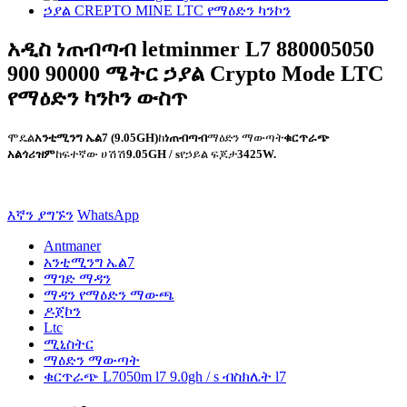
አዲስ ነጠብጣብ letminmer L7 880005050
900 90000 ሜትር ኃያል Crypto Mode LTC
የማዕድን ካንኮን ውስጥ
ሞዴል
አንቲሚንግ ኤል7 (9.05GH)
ከ
ነጠብጣብ
ማዕድን ማውጣት
ቁርጥራጭ
አልጎሪዝም
ከፍተኛው ሀሽሽ
9.05GH / s
የኃይል ፍጆታ
3425W.
እኛን ያግኙን
WhatsApp
Antmaner
አንቲሚንግ ኤል7
ማገድ ማዳን
ማዳን የማዕድን ማውጫ
ዶጀኮን
Ltc
ሚኒስትር
ማዕድን ማውጣት
ቁርጥራጭ L7050m l7 9.0gh / s ብስክሌት l7