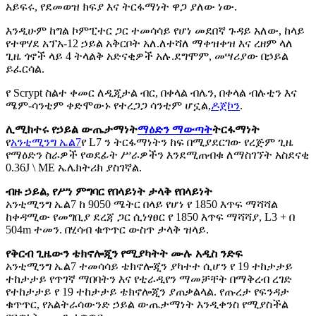
አይፍሩ, የደመወዝ ክፍያ እና ትርፋማነት ዋጋ ያለው ነው.
እንዲሁም ከግል ኮምፒተር ጋር ተመሳሳይ የሆነ መደበኛ ጉዳይ አለው, ከላይ
የተዋሃደ አፕአ-12 ኃይል አቅርቦት አለ.
ለተሻለ ማቀዝቀዝ እና ረዘም ላለ
ጊዜ ጎኖች ላይ 4 ትላልቅ አድናቂዎች አሉ.
ደግሞም, መሣሪያው በኃይል
ይፈርሳል.
የ Scrypt ስልተ ቀመር ለዲጂታል ብር, በቀላል ብሌን, በቀላል ብሉቲን እና
ሜም-ሳንቲም ቀድሞውኑ የተረጋጋ ሳንቲም ሆኗል,
ዶጀኮን
.
ሊሚክተሩ የኃይል ውጤታማነት
ማዕድን ማውጣት
ትርፋማነት
የ
አንቲሚንግ ኤል7
የ L7 ን ትርፋማነትን ከፍ በሚያደርገው የረጅም ጊዜ
የማዕድን ስራዎች የወደፊት ሥራዎችን እንደሚጠብቁ ለማስገኘት አስደናቂ
0.36J \ ME ኤሌክትሪክ ያስገኛል.
ብዙ ኃይል, የሥነ ምግባር የበላይነት ታላቅ የበላይነት
አንቲሚንግ ኤል7 ከ 9050 ሜትር በላይ የሆነ የ 1850 እጥፍ ማሻሻል
ከቀዳሚው የመግቢያ ደረጃ ጋር ሲነፃፀር የ 1850 እጥፍ ማሻሻያ, L3 + በ
504m ተመን. በሂሳብ ቁጥጥር ውስጥ ታላቅ ዝላይ.
የቅርብ ጊዜውን ቴክኖሎጂን የሚያካትት ሙሉ አዲስ ንድፍ
አንቲሚንግ ኤል7 ተመሳሳይ ቴክኖሎጂን ያካተተ ሲሆን የ 19 ተከታታይ
ተከታታይ የጥገኛ ማበባትን እና የቲራዲየን ማመቻቸት በማቅረብ ረገድ
የተከታታይ የ 19 ተከታታይ ቴክኖሎጂን ያጠቃልላል. የጡረታ የፍንዳታ
ቁጥጥር, የአልትራሳውንድ ኃይል ውጤታማነት እንዲቀንስ የሚያስችል