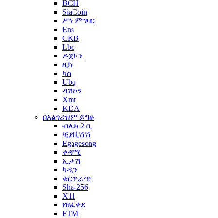
BCH
SiaCoin
ሥነ ምግባር
Ens
CKB
Lbc
ዶጀኮን
ዚክ
ካስ
Ubq
ዳሽኮን
Xmr
KDA
በአልጎሪዝም ይግዙ
ብሌክ 2 ቢ
ቺያቪሽሽ
Egagesong
ቀዳሚ
ኢታሽ
ካዲን
ቁርጥራጭ
Sha-256
X11
የዘፈቀደ
FTM