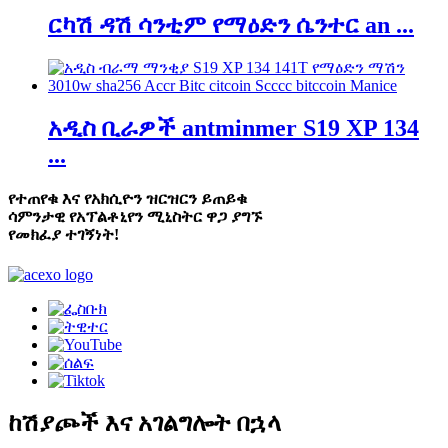
ርካሽ ዳሽ ሳንቲም የማዕድን ሴንተር an ...
አዲስ ቢራዎች antminmer S19 XP 134
...
የተጠየቁ እና የአክሲዮን ዝርዝርን ይጠይቁ
ሳምንታዊ የአፕልቶኒየን ሚኒስትር ዋጋ ያግኙ
የመክፈያ ተገኝነት!
ከሽያጮች እና አገልግሎት በኋላ