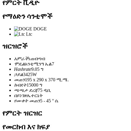
የምርት ቪዲዮ
የማዕድን ሳንቲሞች
DOGE
Ltc
ዝርዝሮች
አምራች
ነጠብጣብ
ሞዴል
አንቲሚንግ ኤል7
Hashrate
9.05 ግ
ኃይል
3425W
መጠን
195 x 290 x 370 ሚ.ሜ.
ክብደት
15000 ግ
ጫጫታ ደረጃ
75 ዲቢ
በይነገጽ
ኤተርኔት
የሙቀት መጠን
5 - 45 ° ሴ
የምርት ዝርዝር
የመርከብ እና ክፍያ