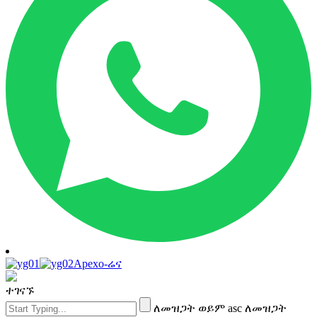
Apexo-ሬና
ተገናኙ
ለመዝጋት ወይም asc ለመዝጋት