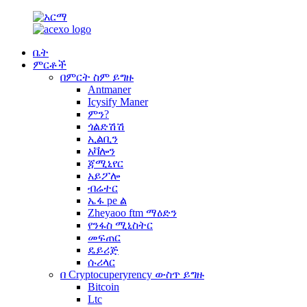
ቤት
ምርቶች
በምርት ስም ይግዙ
Antmaner
Icysify Maner
ምን?
ጎልድሽሽ
ኢልቢን
አቫሎን
ጃሚኒየር
አይፖሎ
ብሬተር
ኤፋ pe ል
Zheyaoo ftm ማዕድን
የንፋስ ሚኒስትር
መፍጠር
ዴይሪጅ
ሱሪላር
በ Cryptocuperyrency ውስጥ ይግዙ
Bitcoin
Ltc