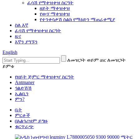
ፈሳሽ የማቀዝቀዝ ስርዓት
ዘይት ማቀዝቀዝ
የውሃ ማቀዝቀዝ
የተንቀሳቃሽ ስልክ የማዕድን ማጠራቀሚያ
ስለ እኛ
ፈሳሽ የማቀዝቀዝ ስርዓት
ዜና
እኛን ያግኙን
English
ለመዝጋት ወይም asc ለመዝጋት
ይምቱ
የዘይት ጅምር ማቀዝቀዣ ስርዓት
Antmaner
ጎልድሽሽ
ኢልቢን
ምን?
ቤት
ምርቶች
በአልጎሪዝም ይግዙ
ቁርጥራጭ