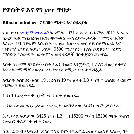
የዋስትና እና የገ yer ጥበቃ
Bitman antminer l7 9500 ሜትር እና ባህሪያቱ
ነጠብጣብ
አንቲሚንግ ኤል7
ከሐምሌ 2021 እ.ኤ.አ. በሐምሌ 2011 እ.ኤ.አ.
ከሐምሌቶ ማህበረሰብ አስተዋውቋል.
መሣሪያው ታላቅ የማግኘት አቅም
አለው, ምክንያቱም እሱ በ Scrypyal ስልተ ቀመር ላይ ስለሚሠራ እና
ዝቅተኛ የኃይል ፍጆታ ያለው 9500 ሚ.ግ.
ለነባክ እና ዶጂኮን የማዕድን
ማዕድን ማውጣት ከሁሉም ተወዳዳሪዎች በስተጀርባ ይተዋል.
እስቲ ከቀዳሚ ሞዴሎች በተቃራኒ ንፅፅር እንጀምር, L7 ለጊዜው, ለቋሚ
እና አስተማማኝ አሠራር አስተዋፅኦ የሚያደርጉ ተሻሽሏል.
አዲሶቹ አስከሬኑ እስከ 19 ድረስ ከ 19 የተለቀቁ L3 + ናቸው.
አልፎ ተርፎም
ብቻውን ይወሰዳል.
1. ከ 19 ደቂቃዎች በታች የሆነ ቦታ ይወስዳል.
2. ከአንድ መሣሪያ ያለው ጫጫታ ከጠቅላላው እርሻ በጣም ያነሰ ነው.
3. የኃይል ፍጆታው 3425 ዋ, ከ L3 + ከ 15200 ወ / ከ 15200 ወዘኑ መጠን
የመጠን ቅደም ተከተል ነው.
ከ $ 14,000 የአሜሪካ ዶላር በላይ የሆነ የፍራፍሬ መለያ መለያ አለው, ግን