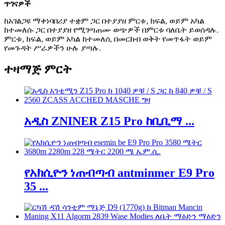
ጥገናዎች
ከአገልጋዩ ማቀነባበሪያ ተቋም ጋር በተያያዘ ምርቱ, ክፍል, ወይም አካል
ከተመለሱ ጋር በተያያዘ የሚገጣጠሙ ወጭዎች በምርቱ ባለቤት ይወሰዳሉ.
ምርቱ, ክፍል, ወይም አካል ከተመለሰ, በመርከብ ወቅት የመጥፋት ወይም
የመጉዳት ሥራዎችን ሁሉ ያጣሉ.
ተዛማጅ ምርት
አዲስ ZNINER Z15 Pro ከቢቢማ ...
የአክሲዮን ነጠብጣብ antminmer E9 Pro
35 ...