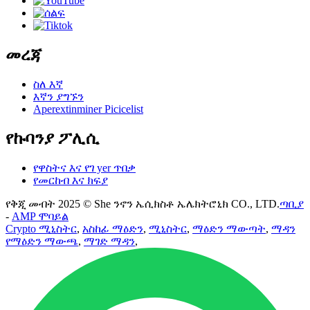
መረጃ
ስለ እኛ
እኛን ያግኙን
Aperextinminer Picicelist
የኩባንያ ፖሊሲ
የዋስትና እና የገ yer ጥበቃ
የመርከብ እና ክፍያ
የቅጂ መብት 2025 © She ንኖን ኤሲክስቶ ኤሌክትሮኒክ CO., LTD.
ጣቢያ
-
AMP ሞባይል
Crypto ሚኒስትር
,
አስከፊ ማዕድን
,
ሚኒስትር
,
ማዕድን ማውጣት
,
ማዳን
የማዕድን ማውጫ
,
ማገድ ማዳን
,