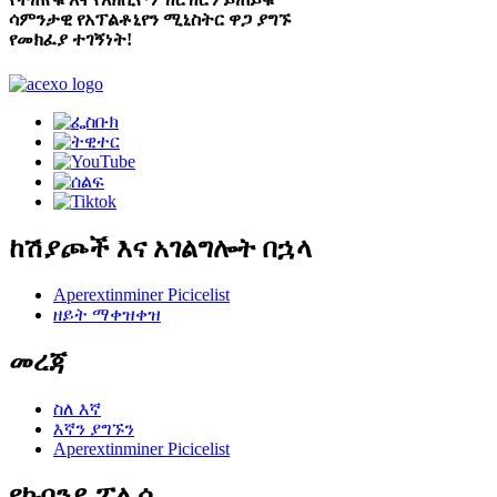
ሳምንታዊ የአፕልቶኒየን ሚኒስትር ዋጋ ያግኙ
የመክፈያ ተገኝነት!
ከሽያጮች እና አገልግሎት በኋላ
Aperextinminer Picicelist
ዘይት ማቀዝቀዝ
መረጃ
ስለ እኛ
እኛን ያግኙን
Aperextinminer Picicelist
የኩባንያ ፖሊሲ