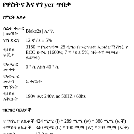
የዋስትና እና የገ yer ጥበቃ
የምርት እይታ
ስልተ ቀመር
Blake2s | አ.ማ.
| ጩኸት
ሃሽ ደረጃ
12 ኛ / s ± 5%
3150 ዋ (ግድግዳው 25 ዲግሪ ሴንቲግሬድ ኢንፎርሜሽን), የ
የኃይል
ECO ሁናቴ (1600w, 7 ኛ / s ± 5%, ዝቅተኛ ጫጫታ
ፍጆታ
ይደግፉ)
የአሠራር
0 ° ሴ እስከ 40 ° ሴ
ሙቀት
የአውታረ
መረብ
ኤተርኔት
ግንኙነት
የኃይል
190v ወደ 240v, ac 50HZ / 60hz
አቅርቦት
ዝርዝር ባህሪዎች
የማሸጊያ ልኬቶች
424 ሚሜ (l) * 289 ሚሜ (w) * 388 ሚሜ (ኤች)
የማሽን ልኬቶች
340 ሚሜ (L) * 190 ሚሜ (W) * 293 ሚሜ (ኤች)