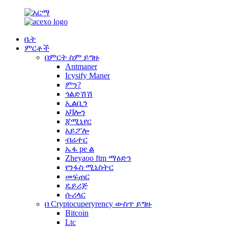
ቤት
ምርቶች
በምርት ስም ይግዙ
Antmaner
Icysify Maner
ምን?
ጎልድሽሽ
ኢልቢን
አቫሎን
ጃሚኒየር
አይፖሎ
ብሬተር
ኤፋ pe ል
Zheyaoo ftm ማዕድን
የንፋስ ሚኒስትር
መፍጠር
ዴይሪጅ
ሱሪላር
በ Cryptocuperyrency ውስጥ ይግዙ
Bitcoin
Ltc