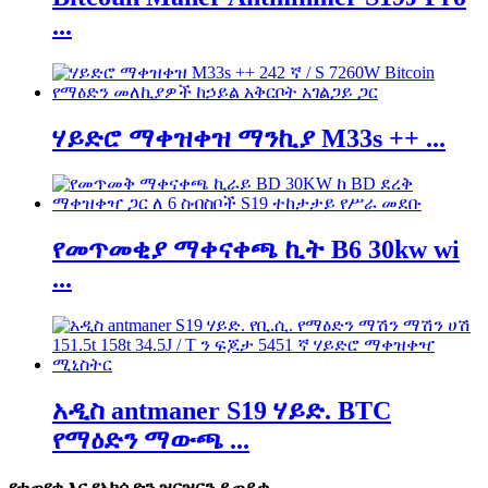
...
ሃይድሮ ማቀዝቀዝ ማንኪያ M33s ++ ...
የመጥመቂያ ማቀናቀጫ ኪት B6 30kw wi
...
አዲስ antmaner S19 ሃይድ. BTC
የማዕድን ማውጫ ...
የተጠየቁ እና የአክሲዮን ዝርዝርን ይጠይቁ