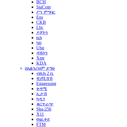
BCH
SiaCoin
ሥነ ምግባር
Ens
CKB
Lbc
ዶጀኮን
ዚክ
ካስ
Ubq
ዳሽኮን
Xmr
KDA
በአልጎሪዝም ይግዙ
ብሌክ 2 ቢ
ቺያቪሽሽ
Egagesong
ቀዳሚ
ኢታሽ
ካዲን
ቁርጥራጭ
Sha-256
X11
የዘፈቀደ
FTM