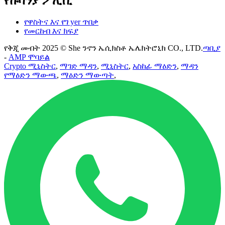
የኩባንያ ፖሊሲ
የዋስትና እና የገ yer ጥበቃ
የመርከብ እና ክፍያ
የቅጂ መብት 2025 © She ንኖን ኤሲክስቶ ኤሌክትሮኒክ CO., LTD.
ጣቢያ
-
AMP ሞባይል
Crypto ሚኒስትር
,
ማገድ ማዳን
,
ሚኒስትር
,
አስከፊ ማዕድን
,
ማዳን
የማዕድን ማውጫ
,
ማዕድን ማውጣት
,