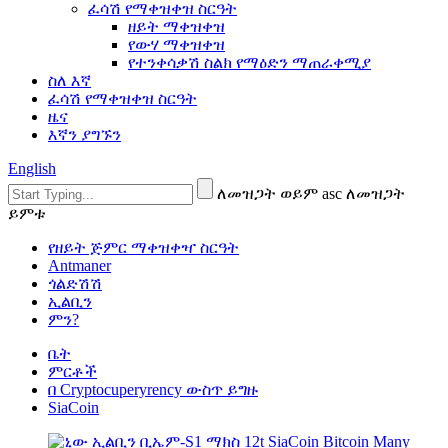
ፈሳሽ የማቀዝቀዝ ስርዓት
ዘይት ማቀዝቀዝ
የውሃ ማቀዝቀዝ
የተንቀሳቃሽ ስልክ የማዕድን ማጠራቀሚያ
ስለ እኛ
ፈሳሽ የማቀዝቀዝ ስርዓት
ዜና
እኛን ያግኙን
English
ለመዝጋት ወይም asc ለመዝጋት
ይምቱ
የዘይት ጅምር ማቀዝቀዣ ስርዓት
Antmaner
ጎልድሽሽ
ኢልቢን
ምን?
ቤት
ምርቶች
በ Cryptocuperyrency ውስጥ ይግዙ
SiaCoin