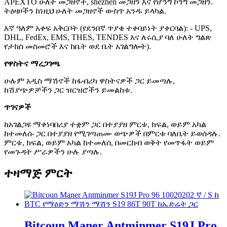
APEXTO ሁለት መጋዘኖች, shezhen መጋዘን እና የሆንግ ኮንግ መጋዘን.
ትዕዛዞችን ከነዚህ ሁለት መጋዘኖች ውስጥ አንዱ ይላካል.
እኛ ዓለም አቀፍ አቅርቦት (የደንበኛ ጥያቄ ተቀባይነት ያቀርባል): - UPS,
DHL, FedEx, EMS, THES, TENDES እና ለሩሲያ ባለ ሁለት ግልጽ
የታክስ መስመሮች እና ከቤት ወደ ቤት አገልግሎት).
የዋስትና ማረጋገጫ
ሁሉም አዲስ ማሽኖች ከፋብሪካ ዋስትናዎች ጋር ይመጣሉ,
ከሽያጭዎቻችን ጋር ዝርዝሮችን ይመልከቱ.
ጥገናዎች
ከአገልጋዩ ማቀነባበሪያ ተቋም ጋር በተያያዘ ምርቱ, ክፍል, ወይም አካል
ከተመለሱ ጋር በተያያዘ የሚገጣጠሙ ወጭዎች በምርቱ ባለቤት ይወሰዳሉ.
ምርቱ, ክፍል, ወይም አካል ከተመለሰ, በመርከብ ወቅት የመጥፋት ወይም
የመጉዳት ሥራዎችን ሁሉ ያጣሉ.
ተዛማጅ ምርት
Bitcoun Maner Antminmer S19J Pro