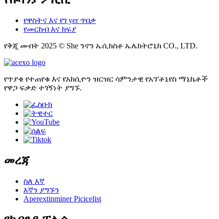
የዋስትና እና የገ yer ጥበቃ
የመርከብ እና ክፍያ
የቅጂ መብት 2025 © She ንኖን ኤሲክስቶ ኤሌክትሮኒክ CO., LTD.
የጥያቄ የተጠየቁ እና የአክሲዮን ዝርዝር ሳምንታዊ የአፕቶኒየስ ማኒኬቶች
የዋጋ ፍቃድ ተገኝነት ያግኙ.
መረጃ
ስለ እኛ
እኛን ያግኙን
Aperextinminer Picicelist