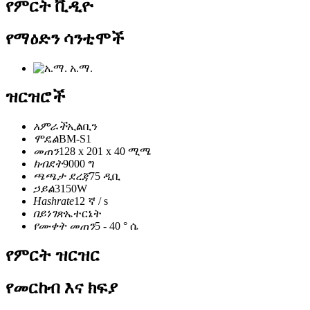
የምርት ቪዲዮ
የማዕድን ሳንቲሞች
አ.ማ.
ዝርዝሮች
አምራች
ኢልቢን
ሞዴል
BM-S1
መጠን
128 x 201 x 40 ሚሜ
ክብደት
9000 ግ
ጫጫታ ደረጃ
75 ዲቢ
ኃይል
3150W
Hashrate
12 ኛ / s
በይነገጽ
ኤተርኔት
የሙቀት መጠን
5 - 40 ° ሴ
የምርት ዝርዝር
የመርከብ እና ክፍያ