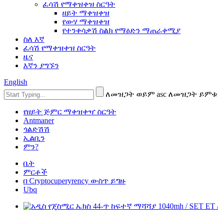
ፈሳሽ የማቀዝቀዝ ስርዓት
ዘይት ማቀዝቀዝ
የውሃ ማቀዝቀዝ
የተንቀሳቃሽ ስልክ የማዕድን ማጠራቀሚያ
ስለ እኛ
ፈሳሽ የማቀዝቀዝ ስርዓት
ዜና
እኛን ያግኙን
English
ለመዝጋት ወይም asc ለመዝጋት ይምቱ
የዘይት ጅምር ማቀዝቀዣ ስርዓት
Antmaner
ጎልድሽሽ
ኢልቢን
ምን?
ቤት
ምርቶች
በ Cryptocuperyrency ውስጥ ይግዙ
Ubq