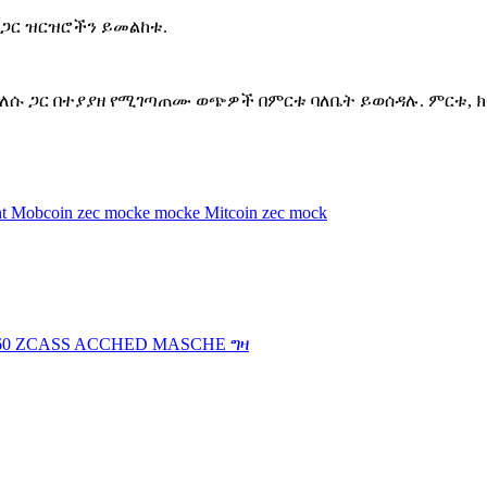
ጋር ዝርዝሮችን ይመልከቱ.
ተመለሱ ጋር በተያያዘ የሚገጣጠሙ ወጭዎች በምርቱ ባለቤት ይወሰዳሉ. ምርቱ, 