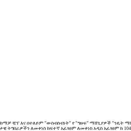
ተኛ ማከማቻ ቺፕ እና በተለይም "ውስብስብነት" የ "ግዙፍ" ማሸጊያዎች "ንዴት
 ትግበራዎችን ለመቀነስ ከፍተኛ አፈፃፀም ለመቀነስ አዲስ አፈፃፀም ከ 1040 