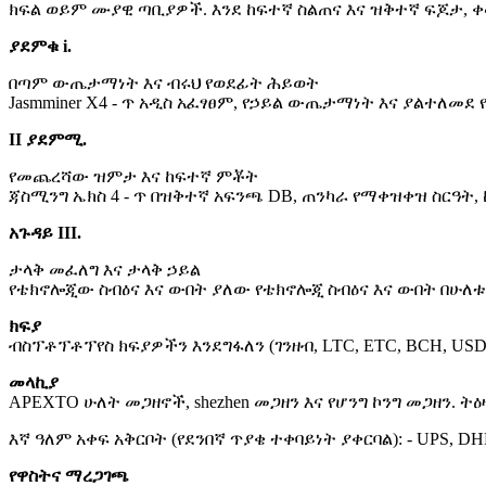
ክፍል ወይም ሙያዊ ጣቢያዎች. እንደ ከፍተኛ ስልጠና እና ዝቅተኛ ፍጆታ, 
ያደምቁ i.
በጣም ውጤታማነት እና ብሩህ የወደፊት ሕይወት
Jasmminer X4 - ጥ አዲስ አፈፃፀም, የኃይል ውጤታማነት እና ያልተለመደ 
II ያደምሚ.
የመጨረሻው ዝምታ እና ከፍተኛ ምቾት
ጃስሚንግ ኤክስ 4 - ጥ በዝቅተኛ አፍንጫ DB, ጠንካራ የማቀዝቀዝ ስርዓት, ከ
አጉዳይ III.
ታላቅ መፈለግ እና ታላቅ ኃይል
የቴክኖሎጂው ስብዕና እና ውበት ያለው የቴክኖሎጂ ስብዕና እና ውበት በሁለቱ
ክፍያ
ብስፕቶፕቶፕየስ ክፍያዎችን እንደግፋለን (ገንዘብ, LTC, ETC, BCH, USD
መላኪያ
APEXTO ሁለት መጋዘኖች, shezhen መጋዘን እና የሆንግ ኮንግ መጋዘን. ት
እኛ ዓለም አቀፍ አቅርቦት (የደንበኛ ጥያቄ ተቀባይነት ያቀርባል): - UPS, D
የዋስትና ማረጋገጫ