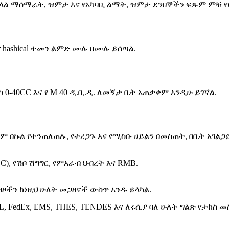
ቀላል ማሰማራት, ዝምታ እና የአካባቢ ልማት, ዝምታ ደንበኞችን ፍጹም ምቹ የ
የ hashical ተመን ልምድ ሙሉ በሙሉ ይሰጣል.
 0-40CC እና የ M 40 ዲ.ቢ.ዲ. ለመኝታ ቤት አጠቃቀም እንዲሁ ይገኛል.
ም በኩል የተንጠለጠሉ, የተረጋጉ እና የሚስቡ ሀይልን በመስጠት, በቤት አገል
C), የሽቦ ሽግግር, የምእራብ ህብረት እና RMB.
ዕዛዞችን ከነዚህ ሁለት መጋዘኖች ውስጥ አንዱ ይላካል.
HL, FedEx, EMS, THES, TENDES እና ለሩሲያ ባለ ሁለት ግልጽ የታክስ 