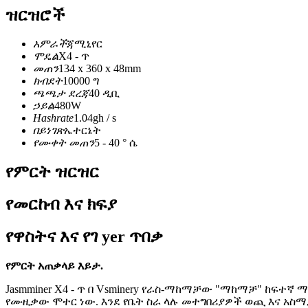
ዝርዝሮች
አምራች
ጃሚኒየር
ሞዴል
X4 - ጥ
መጠን
134 x 360 x 48mm
ክብደት
10000 ግ
ጫጫታ ደረጃ
40 ዲቢ
ኃይል
480W
Hashrate
1.04gh / s
በይነገጽ
ኤተርኔት
የሙቀት መጠን
5 - 40 ° ሴ
የምርት ዝርዝር
የመርከብ እና ክፍያ
የዋስትና እና የገ yer ጥበቃ
የምርት አጠቃላይ እይታ.
Jasmminer X4 - ጥ በ Vsminery የራስ-ማከማቻው "ማከማቻ" ከፍ
የሙዚቃው ሞተር ነው. እንደ የቤት ስራ ላሉ መተግበሪያዎች ወጪ እና አስማታዊ