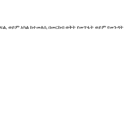
ክፍል, ወይም አካል ከተመለሰ, በመርከብ ወቅት የመጥፋት ወይም የመጉዳት