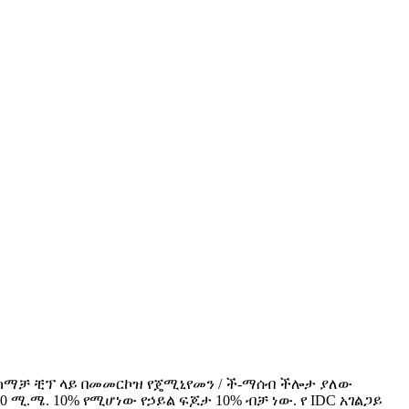
 ማከማቻ ቺፕ ላይ በመመርኮዝ የጄሚኒየመን / ች-ማሰብ ችሎታ ያለው
ሚ.ሜ. 10% የሚሆነው የኃይል ፍጆታ 10% ብቻ ነው. የ IDC አገልጋይ