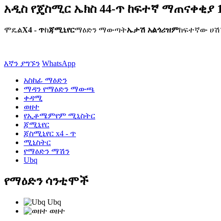
አዲስ የጄስሚር ኤክስ 44-ጥ ከፍተኛ ማጠናቀቂያ 10
ሞዴል
X4 - ጥ
ከ
ጃሚኒየር
ማዕድን ማውጣት
ኤታሽ አልጎሪዝም
ከፍተኛው ሀሽ
እኛን ያግኙን
WhatsApp
አስከፊ ማዕድን
ማዳን የማዕድን ማውጫ
ቀዳሚ
ወዘተ
የኢቶሜምየም ሚኒስትር
ጃሚኒየር
ጃስሚኒየር x4 - ጥ
ሚኒስትር
የማዕድን ማሽን
Ubq
የማዕድን ሳንቲሞች
Ubq
ወዘተ