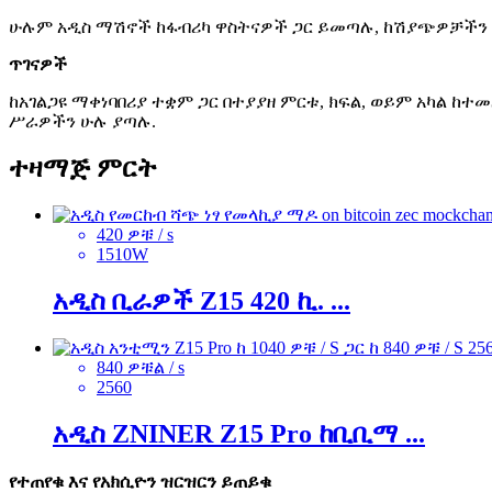
ሁሉም አዲስ ማሽኖች ከፋብሪካ ዋስትናዎች ጋር ይመጣሉ, ከሽያጭዎቻችን 
ጥገናዎች
ከአገልጋዩ ማቀነባበሪያ ተቋም ጋር በተያያዘ ምርቱ, ክፍል, ወይም አካል ከ
ሥራዎችን ሁሉ ያጣሉ.
ተዛማጅ ምርት
420 ዎቹ / s
1510W
አዲስ ቢራዎች Z15 420 ኪ. ...
840 ዎቹል / s
2560
አዲስ ZNINER Z15 Pro ከቢቢማ ...
የተጠየቁ እና የአክሲዮን ዝርዝርን ይጠይቁ