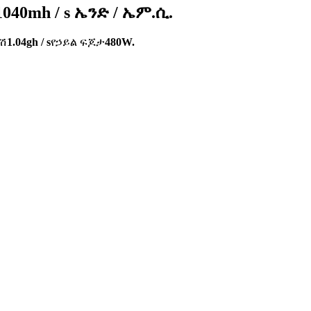
40mh / s ኤንድ / ኤም.ሲ.
ሽ
1.04gh / s
የኃይል ፍጆታ
480W.