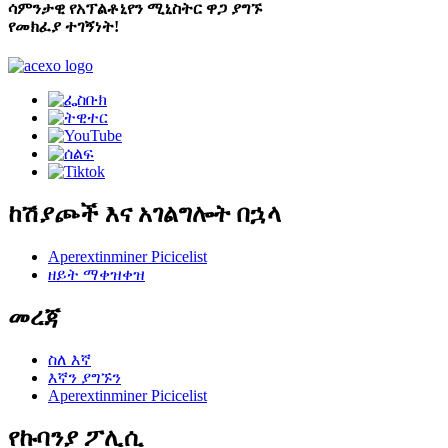
ሳምንታዊ የአፕልቶኒየን ሚኒስትር ዋጋ ያግኙ
የመክፈያ ተገኝነት!
ከሽያጮች እና አገልግሎት በኋላ
Aperextinminer Picicelist
ዘይት ማቀዝቀዝ
መረጃ
ስለ እኛ
እኛን ያግኙን
Aperextinminer Picicelist
የኩባንያ ፖሊሲ