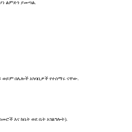
ሆነ ልምድን ያመጣል.
ጋይ ወይም በሌሎች አካባቢዎች የተሰማሩ ናቸው.
መስመሮች እና ከቤት ወደ ቤት አገልግሎት).