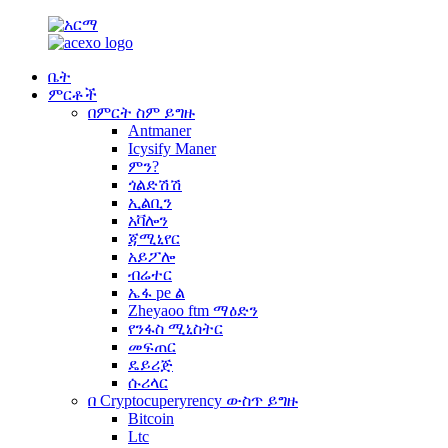
ቤት
ምርቶች
በምርት ስም ይግዙ
Antmaner
Icysify Maner
ምን?
ጎልድሽሽ
ኢልቢን
አቫሎን
ጃሚኒየር
አይፖሎ
ብሬተር
ኤፋ pe ል
Zheyaoo ftm ማዕድን
የንፋስ ሚኒስትር
መፍጠር
ዴይሪጅ
ሱሪላር
በ Cryptocuperyrency ውስጥ ይግዙ
Bitcoin
Ltc