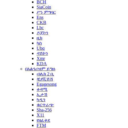
BCH
SiaCoin
ሥነ ምግባር
Ens
CKB
Lbc
ዶጀኮን
ዚክ
ካስ
Ubq
ዳሽኮን
Xmr
KDA
በአልጎሪዝም ይግዙ
ብሌክ 2 ቢ
ቺያቪሽሽ
Egagesong
ቀዳሚ
ኢታሽ
ካዲን
ቁርጥራጭ
Sha-256
X11
የዘፈቀደ
FTM