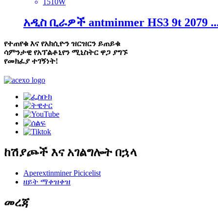
1510W
አዲስ ቢራዎች antminmer HS3 9t 2079 ..
የተጠየቁ እና የአክሲዮን ዝርዝርን ይጠይቁ
ሳምንታዊ የአፕልቶኒየን ሚኒስትር ዋጋ ያግኙ
የመክፈያ ተገኝነት!
ከሽያጮች እና አገልግሎት በኋላ
Aperextinminer Picicelist
ዘይት ማቀዝቀዝ
መረጃ