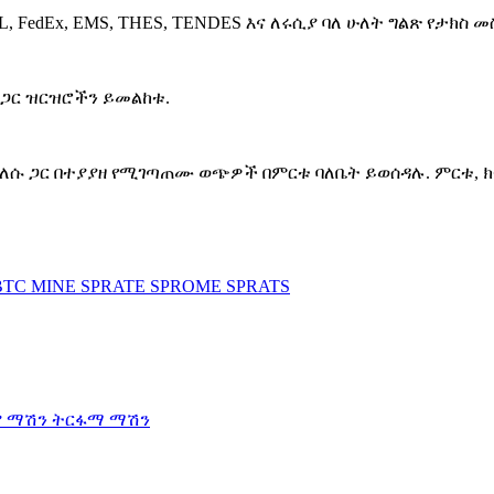
HL, FedEx, EMS, THES, TENDES እና ለሩሲያ ባለ ሁለት ግልጽ የታክስ 
ጋር ዝርዝሮችን ይመልከቱ.
ተመለሱ ጋር በተያያዘ የሚገጣጠሙ ወጭዎች በምርቱ ባለቤት ይወሰዳሉ. ምርቱ, 