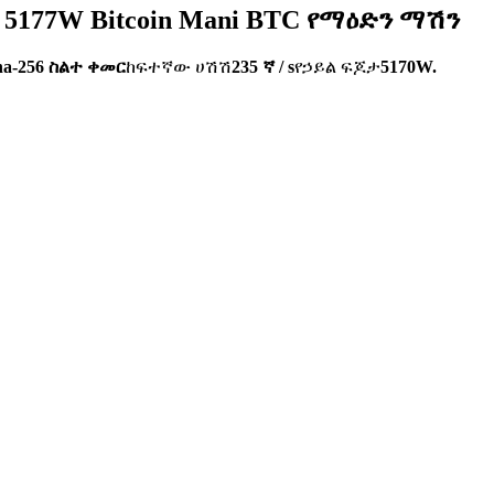
ኛ 5177W Bitcoin Mani BTC የማዕድን ማሽን
ha-256 ስልተ ቀመር
ከፍተኛው ሀሽሽ
235 ኛ / s
የኃይል ፍጆታ
5170W.