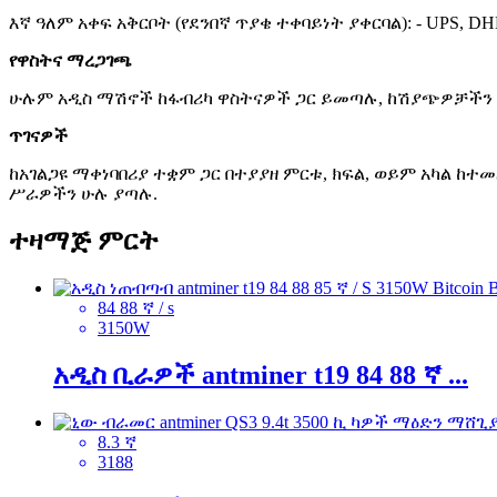
እኛ ዓለም አቀፍ አቅርቦት (የደንበኛ ጥያቄ ተቀባይነት ያቀርባል): - UPS, D
የዋስትና ማረጋገጫ
ሁሉም አዲስ ማሽኖች ከፋብሪካ ዋስትናዎች ጋር ይመጣሉ, ከሽያጭዎቻችን 
ጥገናዎች
ከአገልጋዩ ማቀነባበሪያ ተቋም ጋር በተያያዘ ምርቱ, ክፍል, ወይም አካል ከ
ሥራዎችን ሁሉ ያጣሉ.
ተዛማጅ ምርት
84 88 ኛ / s
3150W
አዲስ ቢራዎች antminer t19 84 88 ኛ ...
8.3 ኛ
3188