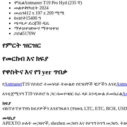
ሞዴል
Antmaner T19 Pro Hyd (235 ኛ)
መልቀቅ
የካቲት 2024
መጠን
412 x 197 x 209 ሚሜ
ክብደት
15400 ግ
ጫጫታ ደረጃ
30 ዲቢ
ማቀዝቀዝ
የውሃ ማቀዝቀዝ
ኃይል
5170W
የምርት ዝርዝር
የመርከብ እና ክፍያ
የዋስትና እና የገ yer ጥበቃ
የ
Antmaner
T19 ሃይድሮ ተመሳሳይ ትውልድ የደንበኞች ቺፖችን እንደ
Antm
አንቲጀሚንግ T19 ሃይድሮ ከ ጋር በመተባበር ስራ ላይ እንዲውል ይመከራል
An
ክፍያ
ብስፕቶፕቶፕየስ ክፍያዎችን እንደግፋለን (ገንዘብ, LTC, ETC, BCH, USD
መላኪያ
APEXTO ሁለት መጋዘኖች, shezhen መጋዘን እና የሆንግ ኮንግ መጋዘን. ት