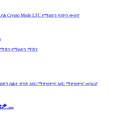
.
ቃ ...