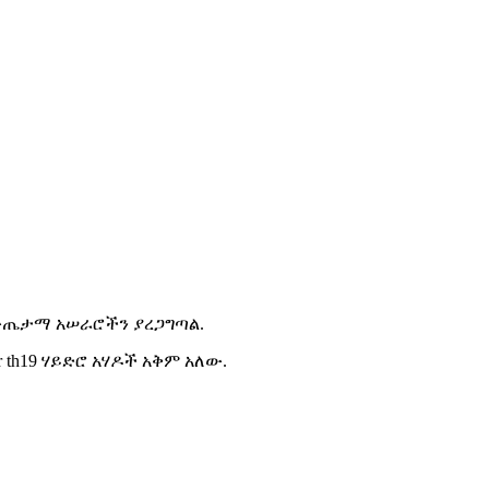
ና ውጤታማ አሠራሮችን ያረጋግጣል.
r th19 ሃይድሮ አሃዶች አቅም አለው.