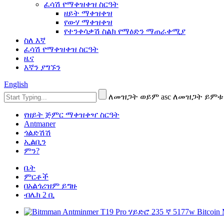
ፈሳሽ የማቀዝቀዝ ስርዓት
ዘይት ማቀዝቀዝ
የውሃ ማቀዝቀዝ
የተንቀሳቃሽ ስልክ የማዕድን ማጠራቀሚያ
ስለ እኛ
ፈሳሽ የማቀዝቀዝ ስርዓት
ዜና
እኛን ያግኙን
English
ለመዝጋት ወይም asc ለመዝጋት ይምቱ
የዘይት ጅምር ማቀዝቀዣ ስርዓት
Antmaner
ጎልድሽሽ
ኢልቢን
ምን?
ቤት
ምርቶች
በአልጎሪዝም ይግዙ
ብሌክ 2 ቢ