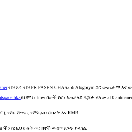
aner
S19 እና S19 PR PASEN CHAS256 Alogorym ጋር ውጤታማ እ
tspace hk3
ይህም ከ 1mw በታች የሆነ አጠቃላይ ፍጆታ ያለው 210 antmane
C), የሽቦ ሽግግር, የምእራብ ህብረት እና RMB.
ዕዛዞችን ከነዚህ ሁለት መጋዘኖች ውስጥ አንዱ ይላካል.