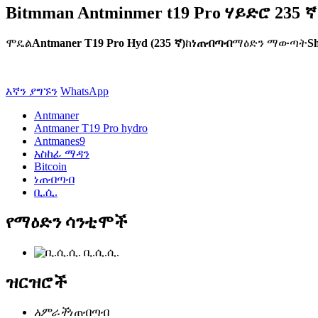
Bitmman Antminmer t19 Pro ሃይድሮ 235 
ሞዴል
Antmaner T19 Pro Hyd (235 ኛ)
ከ
ነጠብጣብ
ማዕድን ማውጣት
S
እኛን ያግኙን
WhatsApp
Antmaner
Antmaner T19 Pro hydro
Antmanes9
አስከፊ ማዳን
Bitcoin
ነጠብጣብ
ቢ.ሲ.
የማዕድን ሳንቲሞች
ቢ.ሲ.ሲ.
ዝርዝሮች
አምራች
ነጠብጣብ