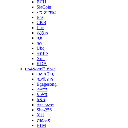
BCH
SiaCoin
ሥነ ምግባር
Ens
CKB
Lbc
ዶጀኮን
ዚክ
ካስ
Ubq
ዳሽኮን
Xmr
KDA
በአልጎሪዝም ይግዙ
ብሌክ 2 ቢ
ቺያቪሽሽ
Egagesong
ቀዳሚ
ኢታሽ
ካዲን
ቁርጥራጭ
Sha-256
X11
የዘፈቀደ
FTM