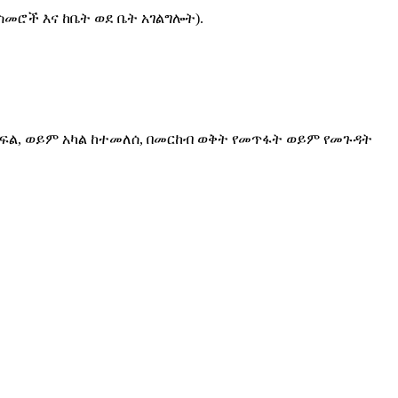
መስመሮች እና ከቤት ወደ ቤት አገልግሎት).
ክፍል, ወይም አካል ከተመለሰ, በመርከብ ወቅት የመጥፋት ወይም የመጉዳት