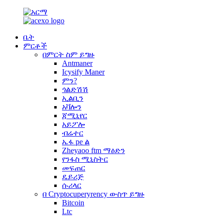
ቤት
ምርቶች
በምርት ስም ይግዙ
Antmaner
Icysify Maner
ምን?
ጎልድሽሽ
ኢልቢን
አቫሎን
ጃሚኒየር
አይፖሎ
ብሬተር
ኤፋ pe ል
Zheyaoo ftm ማዕድን
የንፋስ ሚኒስትር
መፍጠር
ዴይሪጅ
ሱሪላር
በ Cryptocuperyrency ውስጥ ይግዙ
Bitcoin
Ltc