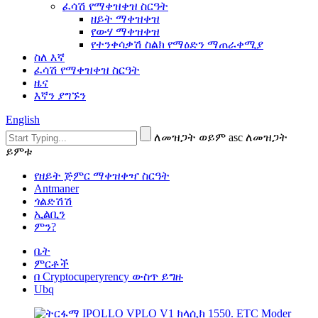
ፈሳሽ የማቀዝቀዝ ስርዓት
ዘይት ማቀዝቀዝ
የውሃ ማቀዝቀዝ
የተንቀሳቃሽ ስልክ የማዕድን ማጠራቀሚያ
ስለ እኛ
ፈሳሽ የማቀዝቀዝ ስርዓት
ዜና
እኛን ያግኙን
English
ለመዝጋት ወይም asc ለመዝጋት
ይምቱ
የዘይት ጅምር ማቀዝቀዣ ስርዓት
Antmaner
ጎልድሽሽ
ኢልቢን
ምን?
ቤት
ምርቶች
በ Cryptocuperyrency ውስጥ ይግዙ
Ubq