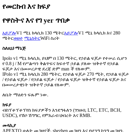
የመርከብ እና ክፍያ
የዋስትና እና የገ yer ጥበቃ
አይፖሎ
V1 ሚኒ ክላሲክ 130 ሜትር
አይፖሎ
V1 ሚኒ ክላሲክ እና 280
ሜትር
ወዘተ
ሚኒስትር
WiFi ስሪት
ስለዚህ ማኔጅ
Ipolo v1 ሚኒ ክላሲክ, ይህም በ 130 ሜትር, የኃይል ፍጆታ የተሠራ ሲሆን
የ 0.8 j / M የሥልጣን ቅልጥፍና ከፍተኛ ኃይል ያለው ዝቅተኛ የኃይል
ፍጆታ እና በመሠረታዊ ደረጃ ድም man ች የለውም.
IPolo v1 ሚኒ ክላሲክ 280 ሜትር, የኃይል ፍጆታ 270 ሚት, የኃይል ፍጆታ
/ የኃይል ፍጆታ / የኃይል ፍጆታ / የኃይል ፍጆታ ዝቅተኛ የኃይል ፍጆታ እና
በመሠረታዊነት ዝቅተኛ ኃይል የለውም.
ለቤት ማዕድን ፍጹም ነው.
ክፍያ
ብስፕቶፕቶፕየስ ክፍያዎችን እንደግፋለን (ገንዘብ, LTC, ETC, BCH,
USDC), የሽቦ ሽግግር, የምእራብ ህብረት እና RMB.
መላኪያ
APEXTO ሁለት መጋዘኖች, shezhen መጋዘን እና የሆንግ ኮንግ መጋዘን.