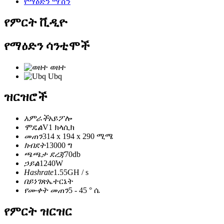
የማዕድን ማሽን
የምርት ቪዲዮ
የማዕድን ሳንቲሞች
ወዘተ
Ubq
ዝርዝሮች
አምራች
አይፖሎ
ሞዴል
V1 ክላሲክ
መጠን
314 x 194 x 290 ሚሜ
ክብደት
13000 ግ
ጫጫታ ደረጃ
70db
ኃይል
1240W
Hashrate
1.55GH / s
በይነገጽ
ኤተርኔት
የሙቀት መጠን
5 - 45 ° ሴ
የምርት ዝርዝር