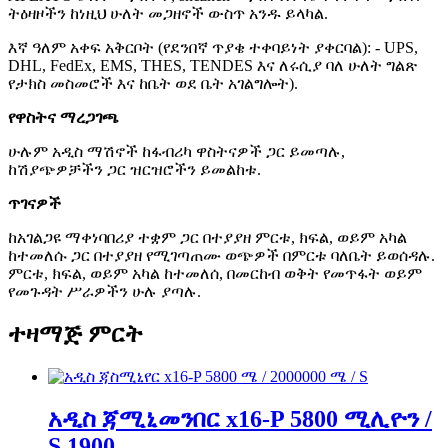
ትዕዛዞችን ከነዚህ ሁለት መጋዘኖች ውስጥ አንዱ ይላካል.
እኛ ዓለም አቀፍ አቅርቦት (የደንበኛ ጥያቄ ተቀባይነት ያቀርባል): - UPS,
DHL, FedEx, EMS, THES, TENDES እና ለሩሲያ ባለ ሁለት ግልጽ
የታክስ መስመሮች እና ከቤት ወደ ቤት አገልግሎት).
የዋስትና ማረጋገጫ
ሁሉም አዲስ ማሽኖች ከፋብሪካ ዋስትናዎች ጋር ይመጣሉ,
ከሽያጭዎቻችን ጋር ዝርዝሮችን ይመልከቱ.
ጥገናዎች
ከአገልጋዩ ማቀነባበሪያ ተቋም ጋር በተያያዘ ምርቱ, ክፍል, ወይም አካል
ከተመለሱ ጋር በተያያዘ የሚገጣጠሙ ወጭዎች በምርቱ ባለቤት ይወሰዳሉ.
ምርቱ, ክፍል, ወይም አካል ከተመለሰ, በመርከብ ወቅት የመጥፋት ወይም
የመጉዳት ሥራዎችን ሁሉ ያጣሉ.
ተዛማጅ ምርት
አዲስ ጃሚኒመንበር x16-P 5800 ሚሊዮን /
S 1900 ...