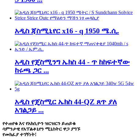
አዲስ ጃስሚኒየር x16 - q 1950 ሜ.ሲ.
አዲስ የጄስሚንግ ኤክስ 44 - ጥ ከከፍተኛው
ከሩጫ ጋር ...
አዲስ የጄስሚር ኤክስ 44-QZ ጸጥ ያለ
አገልጋይ ...
የተጠየቁ እና የአክሲዮን ዝርዝርን ይጠይቁ
ሳምንታዊ የአፕልቶኒየን ሚኒስትር ዋጋ ያግኙ
የመክፈያ ተገኝነት!