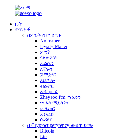
ቤት
ምርቶች
በምርት ስም ይግዙ
Antmaner
Icysify Maner
ምን?
ጎልድሽሽ
ኢልቢን
አቫሎን
ጃሚኒየር
አይፖሎ
ብሬተር
ኤፋ pe ል
Zheyaoo ftm ማዕድን
የንፋስ ሚኒስትር
መፍጠር
ዴይሪጅ
ሱሪላር
በ Cryptocuperyrency ውስጥ ይግዙ
Bitcoin
Ltc