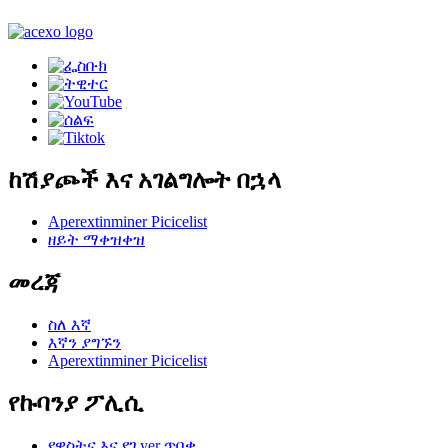
ከሽያጮች እና አገልግሎት በኋላ
Aperextinminer Picicelist
ዘይት ማቀዝቀዝ
መረጃ
ስለ እኛ
እኛን ያግኙን
Aperextinminer Picicelist
የኩባንያ ፖሊሲ
የዋስትና እና የገ yer ጥበቃ