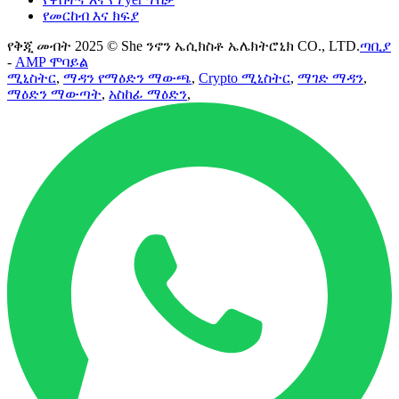
የመርከብ እና ክፍያ
የቅጂ መብት 2025 © She ንኖን ኤሲክስቶ ኤሌክትሮኒክ CO., LTD.
ጣቢያ
-
AMP ሞባይል
ሚኒስትር
,
ማዳን የማዕድን ማውጫ
,
Crypto ሚኒስትር
,
ማገድ ማዳን
,
ማዕድን ማውጣት
,
አስከፊ ማዕድን
,