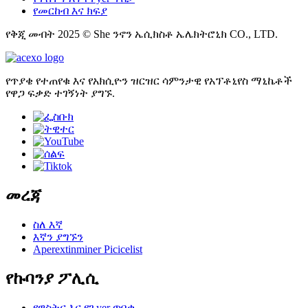
የመርከብ እና ክፍያ
የቅጂ መብት 2025 © She ንኖን ኤሲክስቶ ኤሌክትሮኒክ CO., LTD.
የጥያቄ የተጠየቁ እና የአክሲዮን ዝርዝር ሳምንታዊ የአፕቶኒየስ ማኒኬቶች
የዋጋ ፍቃድ ተገኝነት ያግኙ.
መረጃ
ስለ እኛ
እኛን ያግኙን
Aperextinminer Picicelist
የኩባንያ ፖሊሲ
የዋስትና እና የገ yer ጥበቃ