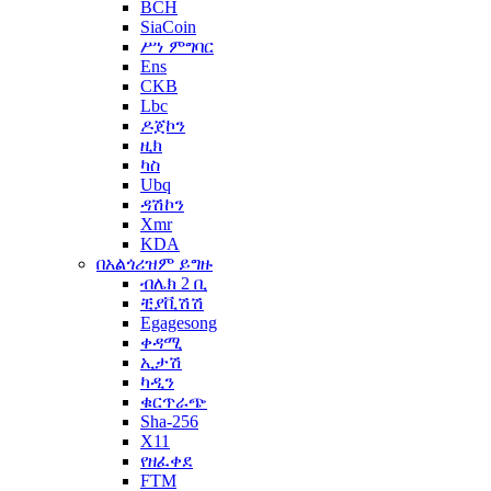
BCH
SiaCoin
ሥነ ምግባር
Ens
CKB
Lbc
ዶጀኮን
ዚክ
ካስ
Ubq
ዳሽኮን
Xmr
KDA
በአልጎሪዝም ይግዙ
ብሌክ 2 ቢ
ቺያቪሽሽ
Egagesong
ቀዳሚ
ኢታሽ
ካዲን
ቁርጥራጭ
Sha-256
X11
የዘፈቀደ
FTM