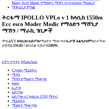
ትርፋማ IPOLLO VPLo v 1 ክላሲክ 1550m
Ecc esco Moder Modic የማዕድን ማሸጊያ
ማሽን / ማራኪ ገቢዎች
ሞዴል
V1 ክላሲክ
ከ
አይፖሎ
ማዕድን ማውጣት
ኤታሽ አልጎሪዝም
ከፍተኛው
ሀሽሽ
1.55GH / s
የኃይል ፍጆታ
1240W.
እኛን ያግኙን
WhatsApp
Crypto ሚኒስትር
ማዳን
ማዳን የማዕድን ማውጫ
ወዘተ
ኢታሽ
አይፖሎ
አይፖሎ v1 ክላሲክ 1550 ሜትር
ሚኒስትር
ማዕድን ማውጣት